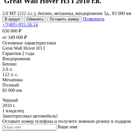
Great Wall Hover H3
I
2010 г.в.
2.0 MT (122 л.с.), бензин, механика, внедорожник 5д., 83 000 
Позвонить
В кредит
Обменять
Оставить заявку
+7(495) 955-18-14
650 000 ₽
от
349 000
₽
Основные характеристики
Great Wall Hover H3 I
Гарантия 2 года
Внедорожник
Бензин
2.0 л.
122 л. с.
Механика
Полный
83 000 км.
Черный
2010 г.
1 владелец
Заинтересовал автомобиль!
Оставьте номер телефона и получите зимнюю резину в подарок
Ваше имя