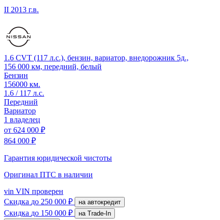
II
2013 г.в.
1.6 CVT (117 л.с.), бензин, вариатор, внедорожник 5д.,
156 000 км, передний, белый
Бензин
156000 км.
1.6 / 117 л.с.
Передний
Вариатор
1 владелец
от
624 000 ₽
864 000 ₽
Гарантия юридической чистоты
Оригинал ПТС
в наличии
vin
VIN проверен
Скидка
до 250 000 ₽
на автокредит
Скидка
до 150 000 ₽
на Trade-In