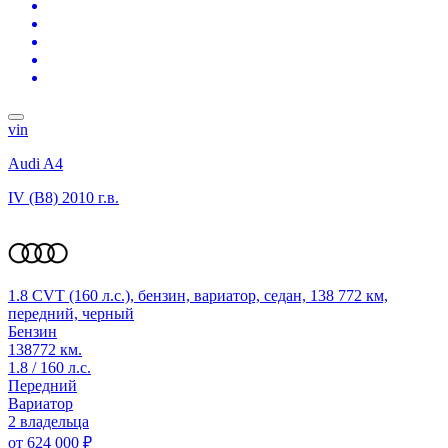
vin
Audi A4
IV (B8)
2010 г.в.
1.8 CVT (160 л.с.), бензин, вариатор, седан, 138 772 км,
передний, черный
Бензин
138772 км.
1.8 / 160 л.с.
Передний
Вариатор
2 владельца
от
624 000 ₽