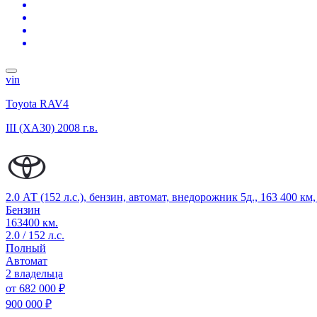
vin
Toyota RAV4
III (XA30)
2008 г.в.
2.0 АТ (152 л.с.), бензин, автомат, внедорожник 5д., 163 400 к
Бензин
163400 км.
2.0 / 152 л.с.
Полный
Автомат
2 владельца
от
682 000 ₽
900 000 ₽