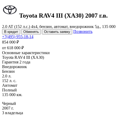
Toyota RAV4
III (XA30)
2007 г.в.
2.0 AT (152 л.с.) 4x4, бензин, автомат, внедорожник 5д., 135 0
Позвонить
В кредит
Обменять
Оставить заявку
+7(495) 955-18-14
854 000 ₽
от
618 000
₽
Основные характеристики
Toyota RAV4 III (XA30)
Гарантия 2 года
Внедорожник
Бензин
2.0 л.
152 л. с.
Автомат
Полный
135 000 км.
Черный
2007 г.
3 владельца