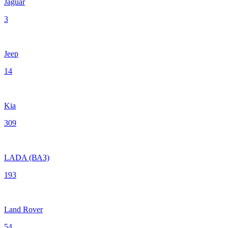
Jaguar
3
Jeep
14
Kia
309
LADA (ВАЗ)
193
Land Rover
54