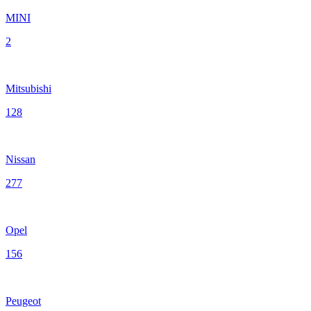
MINI
2
Mitsubishi
128
Nissan
277
Opel
156
Peugeot