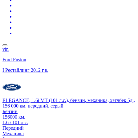
vin
Ford Fusion
I Рестайлинг
2012 г.в.
ELEGANCE, 1.6i MT (101 л.с.), бензин, механика, хэтчбек 5д.,
156 000 км, передний, серый
Бензин
156000 км.
1.6 / 101 л.с.
Передний
Механика