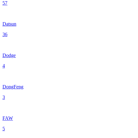
57
Datsun
36
Dodge
4
DongFeng
3
FAW
5