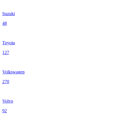
Suzuki
48
Toyota
127
Volkswagen
270
Volvo
92