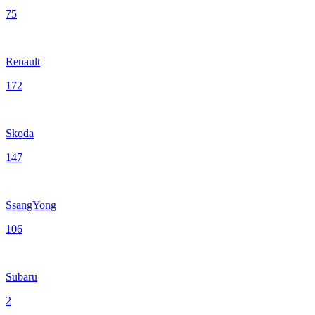
75
Renault
172
Skoda
147
SsangYong
106
Subaru
2