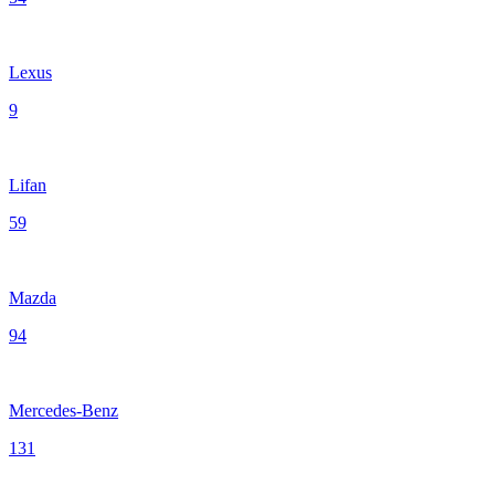
Lexus
9
Lifan
59
Mazda
94
Mercedes-Benz
131