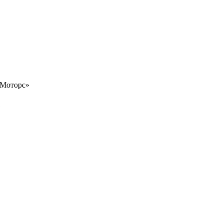
р Моторс»
е