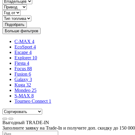
Подобрать
Больше фильтров
C-MAX
4
EcoSport
4
Escape
4
Explorer
10
Fiesta
4
Focus
88
Fusion
6
Galaxy
3
Kuga
32
Mondeo
25
S-MAX
8
Tourneo Connect
1
Выгодный
TRADE-IN
Заполните заявку на Trade-In и получите доп. скидку до
150 000