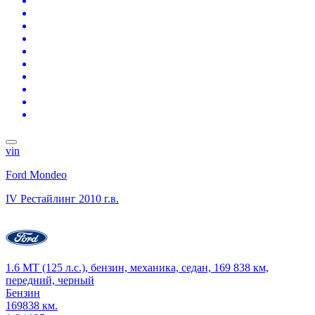
vin
Ford Mondeo
IV Рестайлинг
2010 г.в.
1.6 MT (125 л.с.), бензин, механика, седан, 169 838 км,
передний, черный
Бензин
169838 км.