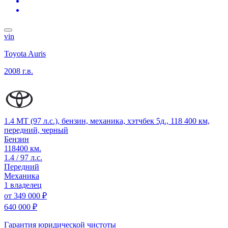
vin
Toyota Auris
2008 г.в.
1.4 MT (97 л.с.), бензин, механика, хэтчбек 5д., 118 400 км,
передний, черный
Бензин
118400 км.
1.4 / 97 л.с.
Передний
Механика
1 владелец
от
349 000 ₽
640 000 ₽
Гарантия юридической чистоты