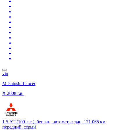
vin
Mitsubishi Lancer
X
2008 г.в.
1.5 АТ (109 л.с.), бензин, автомат, седан, 171 065 км,
передний, серый