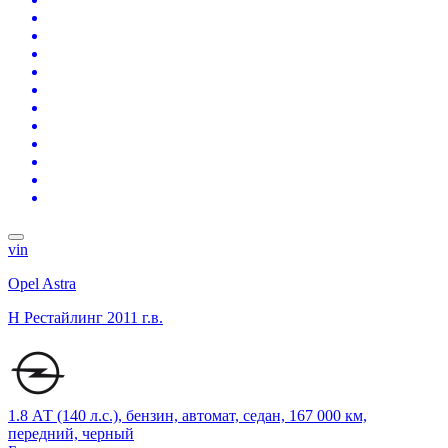
vin
Opel Astra
H Рестайлинг
2011 г.в.
1.8 АТ (140 л.с.), бензин, автомат, седан, 167 000 км,
передний, черный