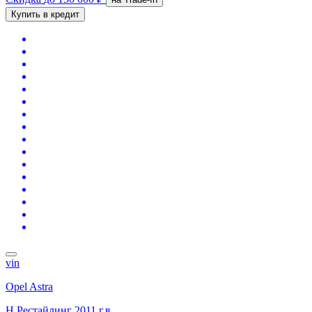
Купить в кредит
vin
Opel Astra
H Рестайлинг
2011 г.в.