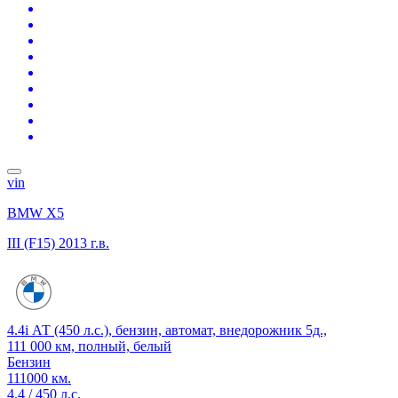
vin
BMW X5
III (F15)
2013 г.в.
4.4i АТ (450 л.с.), бензин, автомат, внедорожник 5д.,
111 000 км, полный, белый
Бензин
111000 км.
4.4 / 450 л.с.