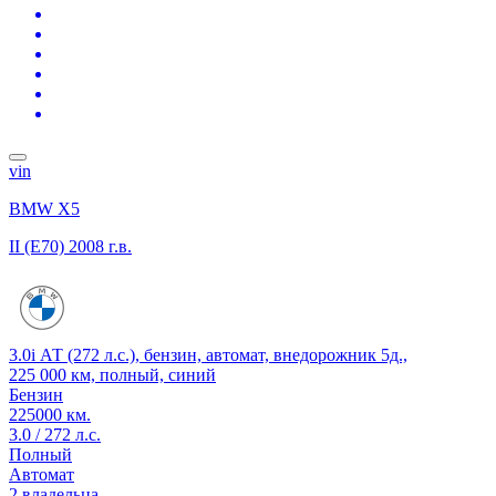
vin
BMW X5
II (E70)
2008 г.в.
3.0i АТ (272 л.с.), бензин, автомат, внедорожник 5д.,
225 000 км, полный, синий
Бензин
225000 км.
3.0 / 272 л.с.
Полный
Автомат
2 владельца