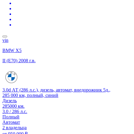
vin
BMW X5
II (E70)
2008 г.в.
3.0d АТ (286 л.с.), дизель, автомат, внедорожник 5д.,
285 000 км, полный, синий
Дизель
285000 км.
3.0 / 286 л.с.
Полный
Автомат
2 владельца
от
950 000 ₽