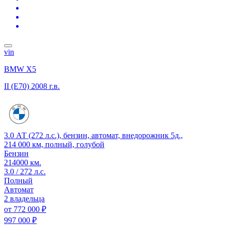
vin
BMW X5
II (E70)
2008 г.в.
3.0 АТ (272 л.с.), бензин, автомат, внедорожник 5д.,
214 000 км, полный, голубой
Бензин
214000 км.
3.0 / 272 л.с.
Полный
Автомат
2 владельца
от
772 000 ₽
997 000 ₽