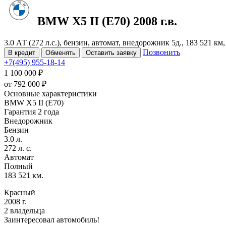
BMW X5
II (E70)
2008 г.в.
3.0 АТ (272 л.с.), бензин, автомат, внедорожник 5д., 183 521 к
Позвонить
В кредит
Обменять
Оставить заявку
+7(495) 955-18-14
1 100 000 ₽
от
792 000
₽
Основные характеристики
BMW X5 II (E70)
Гарантия 2 года
Внедорожник
Бензин
3.0 л.
272 л. с.
Автомат
Полный
183 521 км.
Красный
2008 г.
2 владельца
Заинтересовал автомобиль!