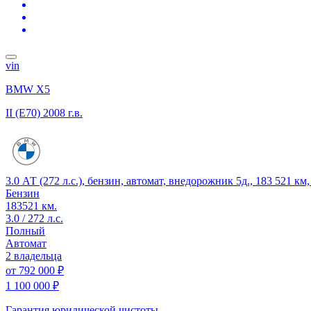
vin
BMW X5
II (E70)
2008 г.в.
3.0 АТ (272 л.с.), бензин, автомат, внедорожник 5д., 183 521 к
Бензин
183521 км.
3.0 / 272 л.с.
Полный
Автомат
2 владельца
от
792 000 ₽
1 100 000 ₽
Гарантия юридической чистоты