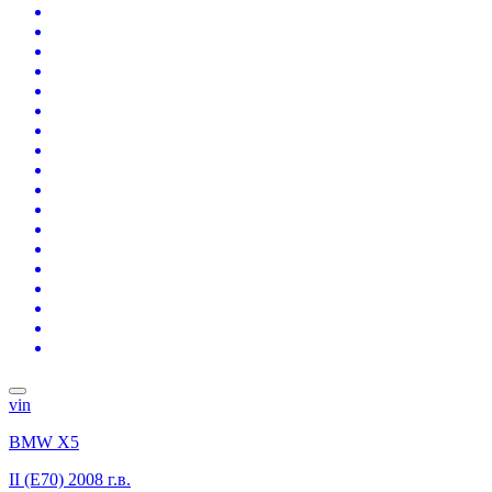
vin
BMW X5
II (E70)
2008 г.в.