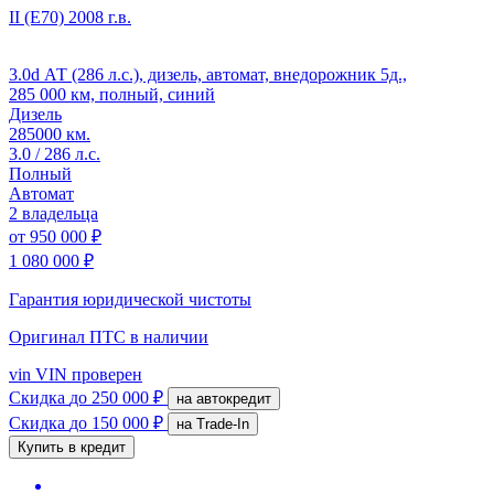
II (E70)
2008 г.в.
3.0d АТ (286 л.с.), дизель, автомат, внедорожник 5д.,
285 000 км, полный, синий
Дизель
285000 км.
3.0 / 286 л.с.
Полный
Автомат
2 владельца
от
950 000 ₽
1 080 000 ₽
Гарантия юридической чистоты
Оригинал ПТС
в наличии
vin
VIN проверен
Скидка
до 250 000 ₽
на автокредит
Скидка
до 150 000 ₽
на Trade-In
Купить в кредит