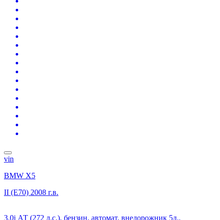
vin
BMW X5
II (E70)
2008 г.в.
3.0i АТ (272 л.с.), бензин, автомат, внедорожник 5д.,