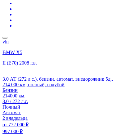
vin
BMW X5
II (E70)
2008 г.в.
3.0 АТ (272 л.с.), бензин, автомат, внедорожник 5д.,
214 000 км, полный, голубой
Бензин
214000 км.
3.0 / 272 л.с.
Полный
Автомат
2 владельца
от
772 000 ₽
997 000 ₽