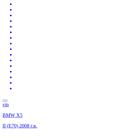
vin
BMW X5
II (E70)
2008 г.в.