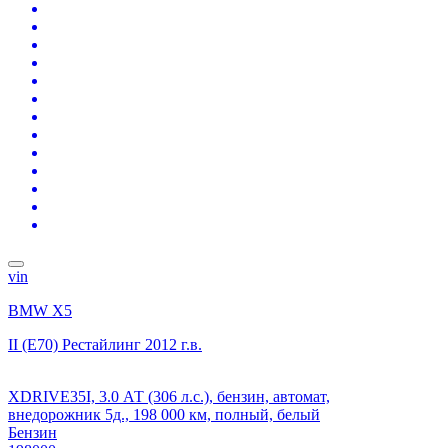
vin
BMW X5
II (E70) Рестайлинг
2012 г.в.
XDRIVE35I, 3.0 АТ (306 л.с.), бензин, автомат,
внедорожник 5д., 198 000 км, полный, белый
Бензин