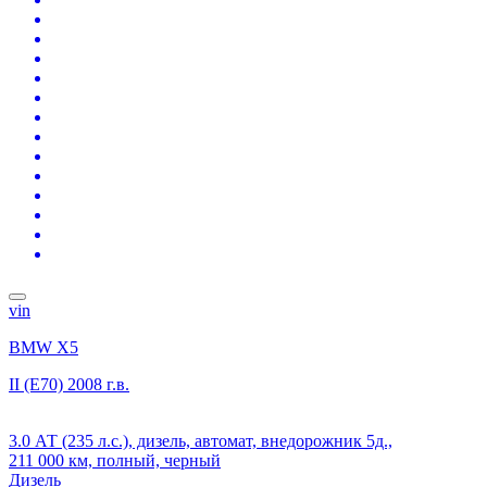
vin
BMW X5
II (E70)
2008 г.в.
3.0 АТ (235 л.с.), дизель, автомат, внедорожник 5д.,
211 000 км, полный, черный
Дизель