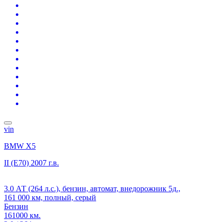
vin
BMW X5
II (E70)
2007 г.в.
3.0 АТ (264 л.с.), бензин, автомат, внедорожник 5д.,
161 000 км, полный, серый
Бензин
161000 км.