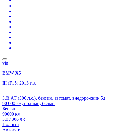
vin
BMW X5
III (F15)
2013 г.в.
3.0i АТ (306 л.с.), бензин, автомат, внедорожник 5д.,
90 000 км, полный, белый
Бензин
90000 км.
3.0 / 306 л.с.
Полный
Автомат