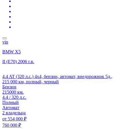
vin
BMW X5
II (E70)
2006 г.в.
4.4 AT (320 л.с.) 4x4, бензин, автомат, внедорожник 5д.,
215 000 км, полный, черный
Бензин
215000 км.
4.4 / 320 л.с.
Полный
Автомат
2 владельца
от
554 000 ₽
760 000 ₽