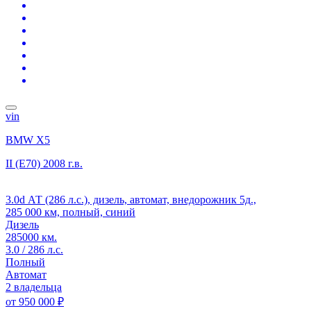
vin
BMW X5
II (E70)
2008 г.в.
3.0d АТ (286 л.с.), дизель, автомат, внедорожник 5д.,
285 000 км, полный, синий
Дизель
285000 км.
3.0 / 286 л.с.
Полный
Автомат
2 владельца
от
950 000 ₽