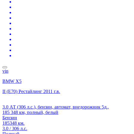
vin
BMW X5
II (E70) Рестайлинг
2011 г.в.
3.0 АТ (306 л.с.), бензин, автомат, внедорожник 5д.,
185 348 км, полный, белый
Бензин
185348 км.
3.0 / 306 л.с.
Полный