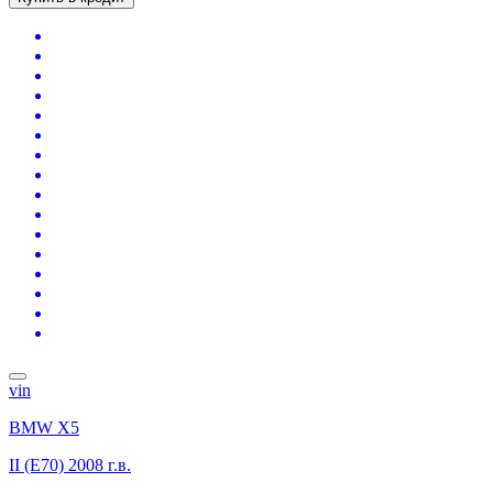
vin
BMW X5
II (E70)
2008 г.в.