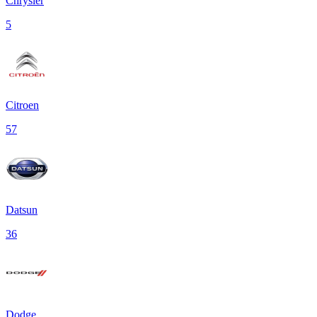
Chrysler
5
Citroen
57
Datsun
36
Dodge