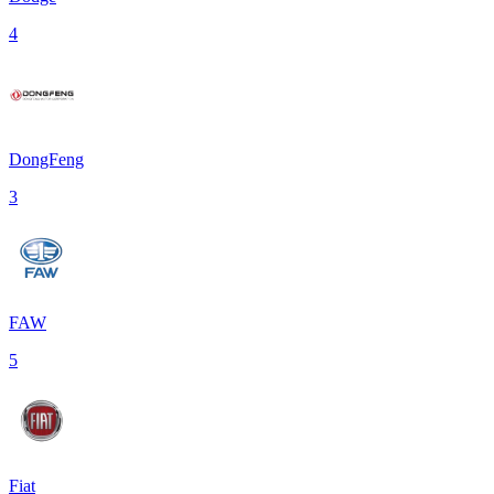
4
DongFeng
3
FAW
5
Fiat