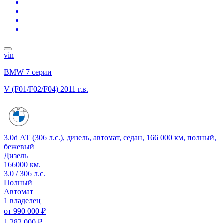
vin
BMW 7 серии
V (F01/F02/F04)
2011 г.в.
3.0d АТ (306 л.с.), дизель, автомат, седан, 166 000 км, полный,
бежевый
Дизель
166000 км.
3.0 / 306 л.с.
Полный
Автомат
1 владелец
от
990 000 ₽
1 282 000 ₽