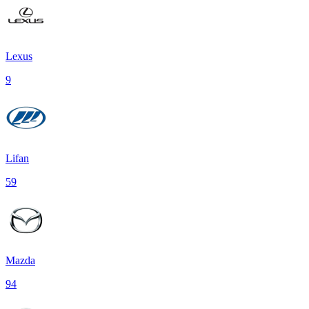
Lexus
9
Lifan
59
Mazda
94