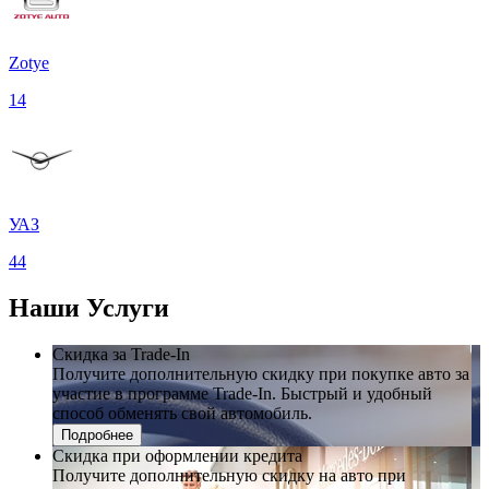
Zotye
14
УАЗ
44
Наши
Услуги
Скидка за Trade-In
Получите дополнительную скидку при покупке авто за
участие в программе Trade-In. Быстрый и удобный
способ обменять свой автомобиль.
Подробнее
Скидка при оформлении кредита
Получите дополнительную скидку на авто при