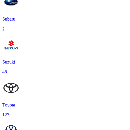
Subaru
2
Suzuki
48
Toyota
127