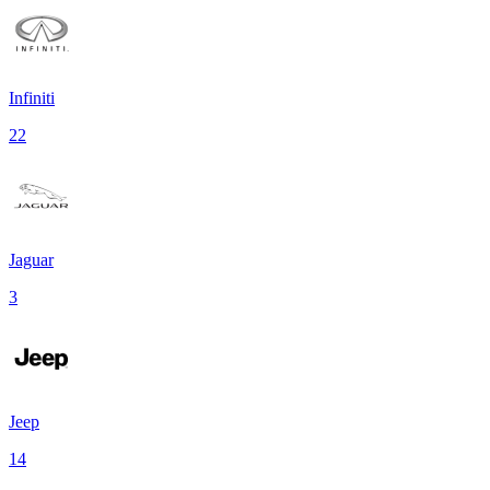
Infiniti
22
Jaguar
3
Jeep
14