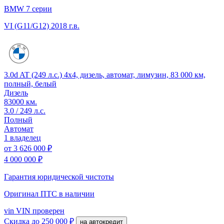
BMW 7 серии
VI (G11/G12)
2018 г.в.
3.0d AT (249 л.с.) 4x4, дизель, автомат, лимузин, 83 000 км,
полный, белый
Дизель
83000 км.
3.0 / 249 л.с.
Полный
Автомат
1 владелец
от
3 626 000 ₽
4 000 000 ₽
Гарантия юридической чистоты
Оригинал ПТС
в наличии
vin
VIN проверен
Скидка
до 250 000 ₽
на автокредит