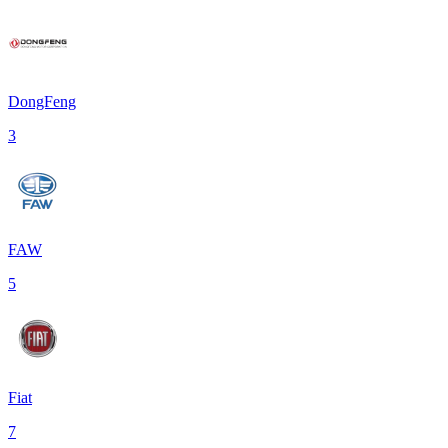
DongFeng
3
FAW
5
Fiat
7