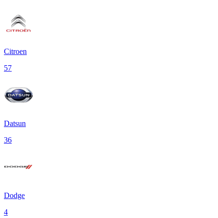
Citroen
57
Datsun
36
Dodge
4