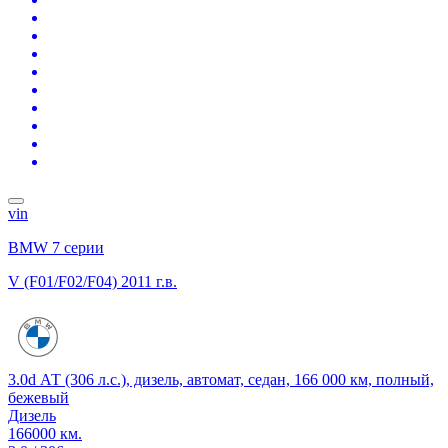
vin
BMW 7 серии
V (F01/F02/F04)
2011 г.в.
3.0d АТ (306 л.с.), дизель, автомат, седан, 166 000 км, полный,
бежевый
Дизель
166000 км.