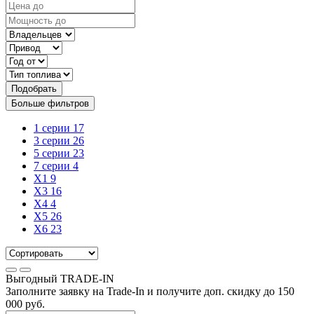
Подобрать
Больше фильтров
1 серии
17
3 серии
26
5 серии
23
7 серии
4
X1
9
X3
16
X4
4
X5
26
X6
23
Выгодный
TRADE-IN
Заполните заявку на Trade-In и получите доп. скидку до
150
000
руб.