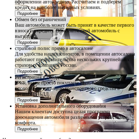
оформлении автокредита. Рассчитаем и подберем
кредит на наиболее выгодных условиях.
Подробнее
Обмен без ограничений
Ваш автомобиль может быть принят в качестве первого
взноса по кредиту. Обменяйте свой автомобиль с
выгодой.
Подробнее
страховой полис прямо в автосалоне
Для удобства наших клиентов, в помещении автосалона
работают представительства нескольких крупнейших
страховых компаний России.
Подробнее
Регистрация в гибдд
У нас вы не просто покупаете авто, наши специалисты
проводят регистрацию транспортного средства в
органах ГИБДД.
Подробнее
Установка дополнительного оборудования
Нашим клиентам доступна целая программа
дооснащения автомобиля различными устройствами
комфорта.
Подробнее