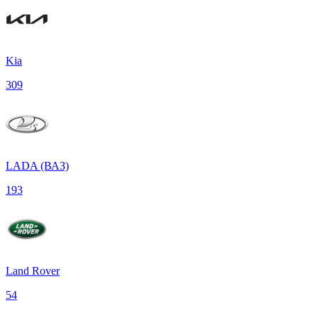
Kia
309
LADA (ВАЗ)
193
Land Rover
54