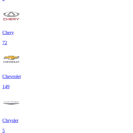
Chery
72
Chevrolet
149
Chrysler
5