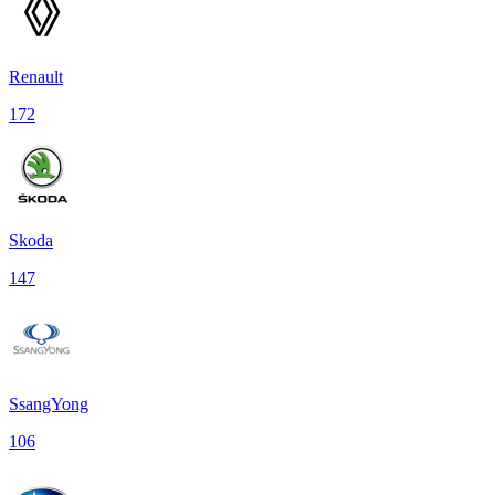
Renault
172
Skoda
147
SsangYong
106