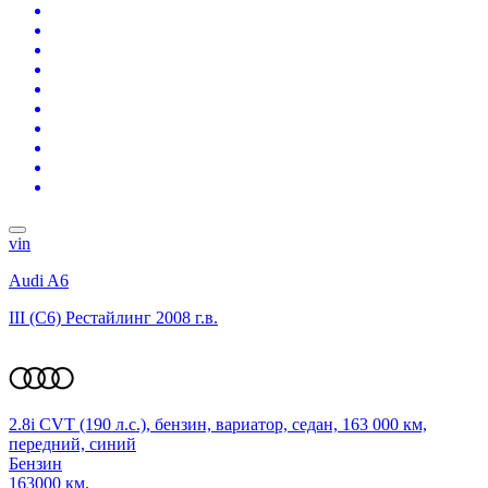
vin
Audi A6
III (C6) Рестайлинг
2008 г.в.
2.8i CVT (190 л.с.), бензин, вариатор, седан, 163 000 км,
передний, синий
Бензин
163000 км.