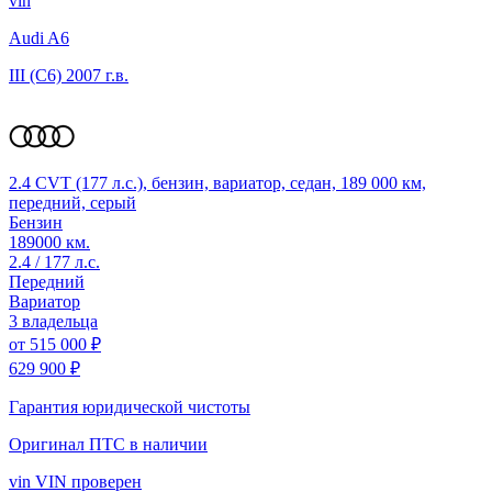
vin
Audi A6
III (C6)
2007 г.в.
2.4 CVT (177 л.с.), бензин, вариатор, седан, 189 000 км,
передний, серый
Бензин
189000 км.
2.4 / 177 л.с.
Передний
Вариатор
3 владельца
от
515 000 ₽
629 900 ₽
Гарантия юридической чистоты
Оригинал ПТС
в наличии
vin
VIN проверен