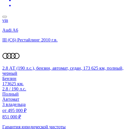
vin
Audi A6
III (C6) Рестайлинг
2010 г.в.
2.8 АТ (190 л.с.), бензин, автомат, седан, 173 625 км, полный,
черный
Бензин
173625 км.
2.8 / 190 л.с.
Полный
Автомат
3 владельца
от
495 000 ₽
851 000 ₽
Гарантия юридической чистоты