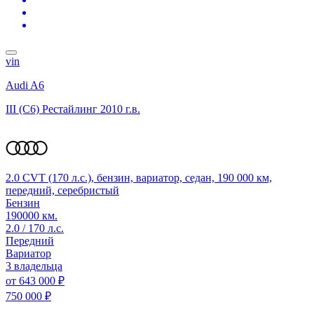
vin
Audi A6
III (C6) Рестайлинг
2010 г.в.
2.0 CVT (170 л.с.), бензин, вариатор, седан, 190 000 км,
передний, серебристый
Бензин
190000 км.
2.0 / 170 л.с.
Передний
Вариатор
3 владельца
от
643 000 ₽
750 000 ₽