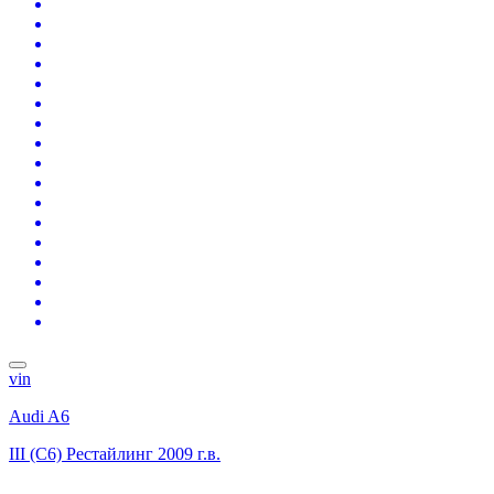
vin
Audi A6
III (C6) Рестайлинг
2009 г.в.