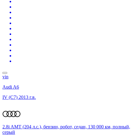
vin
Audi A6
IV (C7)
2013 г.в.
2.8i AMT (204 л.с.), бензин, робот, седан, 130 000 км, полный,
серый