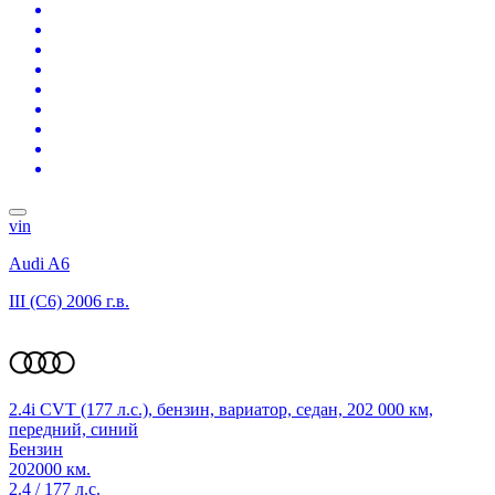
vin
Audi A6
III (C6)
2006 г.в.
2.4i CVT (177 л.с.), бензин, вариатор, седан, 202 000 км,
передний, синий
Бензин
202000 км.
2.4 / 177 л.с.