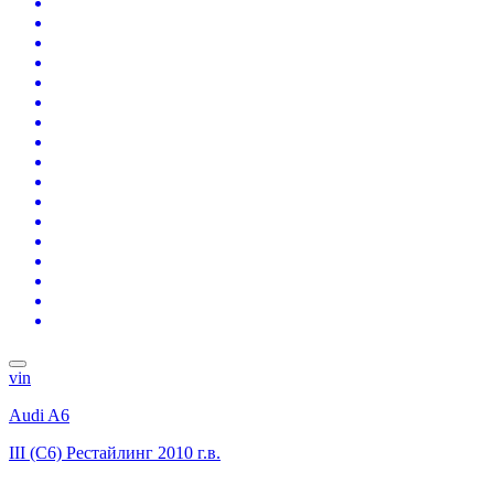
vin
Audi A6
III (C6) Рестайлинг
2010 г.в.