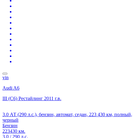
vin
Audi A6
III (C6) Рестайлинг
2011 г.в.
3.0 АТ (290 л.с.), бензин, автомат, седан, 223 430 км, полный,
черный
Бензин
223430 км.
3.0 / 290 л.с.