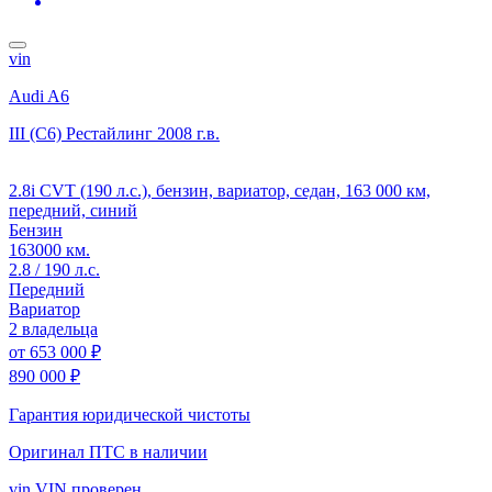
vin
Audi A6
III (C6) Рестайлинг
2008 г.в.
2.8i CVT (190 л.с.), бензин, вариатор, седан, 163 000 км,
передний, синий
Бензин
163000 км.
2.8 / 190 л.с.
Передний
Вариатор
2 владельца
от
653 000 ₽
890 000 ₽
Гарантия юридической чистоты
Оригинал ПТС
в наличии
vin
VIN проверен