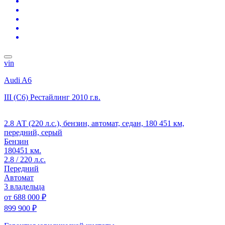
vin
Audi A6
III (C6) Рестайлинг
2010 г.в.
2.8 АТ (220 л.с.), бензин, автомат, седан, 180 451 км,
передний, серый
Бензин
180451 км.
2.8 / 220 л.с.
Передний
Автомат
3 владельца
от
688 000 ₽
899 900 ₽