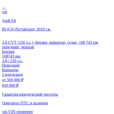
vin
Audi A6
III (C6) Рестайлинг
2010 г.в.
2.8 CVT (220 л.с.), бензин, вариатор, седан, 168 743 км,
передний, черный
Бензин
168743 км.
2.8 / 220 л.с.
Передний
Вариатор
2 владельца
от
569 000 ₽
830 000 ₽
Гарантия юридической чистоты
Оригинал ПТС
в наличии
vin
VIN проверен