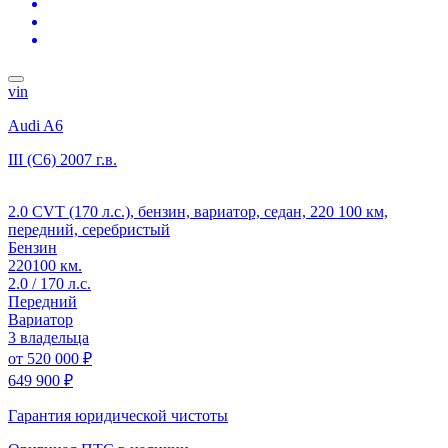
vin
Audi A6
III (C6)
2007 г.в.
2.0 CVT (170 л.с.), бензин, вариатор, седан, 220 100 км,
передний, серебристый
Бензин
220100 км.
2.0 / 170 л.с.
Передний
Вариатор
3 владельца
от
520 000 ₽
649 900 ₽
Гарантия юридической чистоты