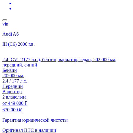
vin
Audi A6
III (C6)
2006 г.в.
2.4i CVT (177 л.с.), бензин, вариатор, седан, 202 000 км,
передний, синий
Бензин
202000 км.
2.4 / 177 л.с.
Передний
Вариатор
2 владельца
от
449 000 ₽
670 000 ₽
Гарантия юридической чистоты
Оригинал ПТС
в наличии