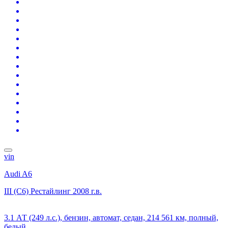
vin
Audi A6
III (C6) Рестайлинг
2008 г.в.
3.1 АТ (249 л.с.), бензин, автомат, седан, 214 561 км, полный,
белый