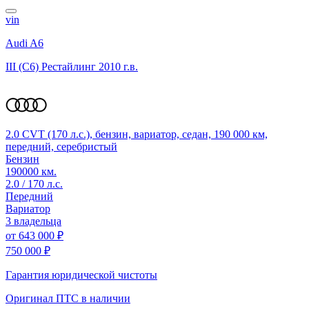
vin
Audi A6
III (C6) Рестайлинг
2010 г.в.
2.0 CVT (170 л.с.), бензин, вариатор, седан, 190 000 км,
передний, серебристый
Бензин
190000 км.
2.0 / 170 л.с.
Передний
Вариатор
3 владельца
от
643 000 ₽
750 000 ₽
Гарантия юридической чистоты
Оригинал ПТС
в наличии