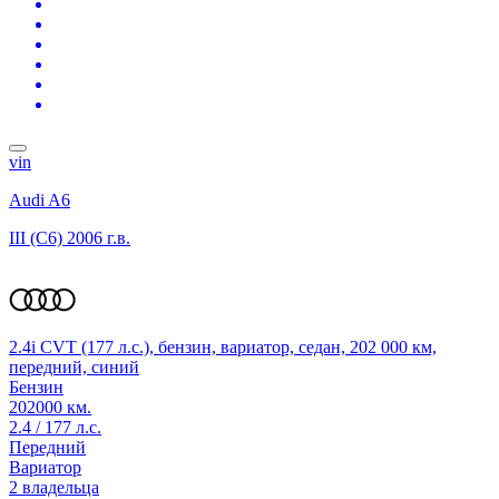
vin
Audi A6
III (C6)
2006 г.в.
2.4i CVT (177 л.с.), бензин, вариатор, седан, 202 000 км,
передний, синий
Бензин
202000 км.
2.4 / 177 л.с.
Передний
Вариатор
2 владельца