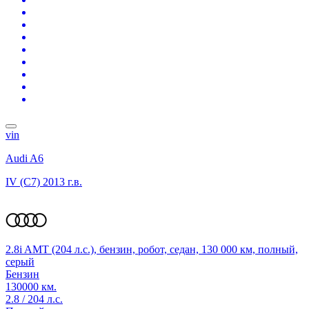
vin
Audi A6
IV (C7)
2013 г.в.
2.8i AMT (204 л.с.), бензин, робот, седан, 130 000 км, полный,
серый
Бензин
130000 км.
2.8 / 204 л.с.