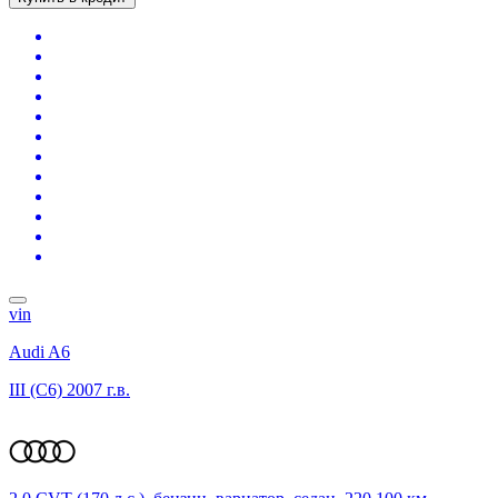
vin
Audi A6
III (C6)
2007 г.в.