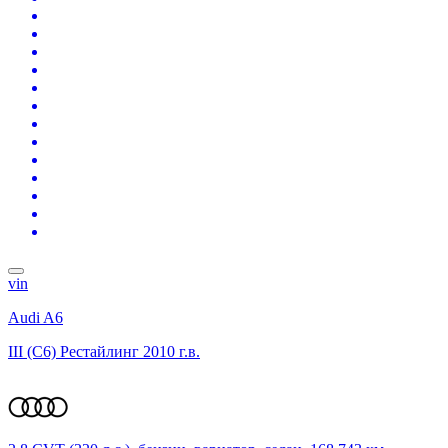
vin
Audi A6
III (C6) Рестайлинг
2010 г.в.