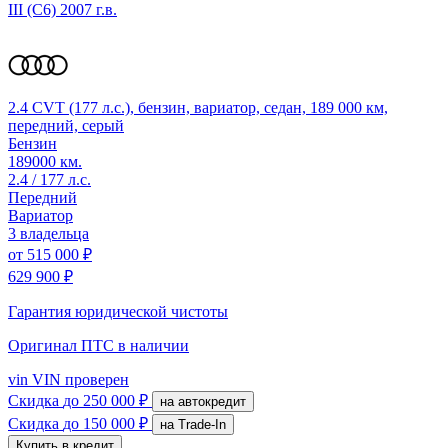
III (C6)
2007 г.в.
2.4 CVT (177 л.с.), бензин, вариатор, седан, 189 000 км,
передний, серый
Бензин
189000 км.
2.4 / 177 л.с.
Передний
Вариатор
3 владельца
от
515 000 ₽
629 900 ₽
Гарантия юридической чистоты
Оригинал ПТС
в наличии
vin
VIN проверен
Скидка
до 250 000 ₽
на автокредит
Скидка
до 150 000 ₽
на Trade-In
Купить в кредит