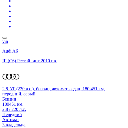
vin
Audi A6
III (C6) Рестайлинг
2010 г.в.
2.8 АТ (220 л.с.), бензин, автомат, седан, 180 451 км,
передний, серый
Бензин
180451 км.
2.8 / 220 л.с.
Передний
Автомат
3 владельца