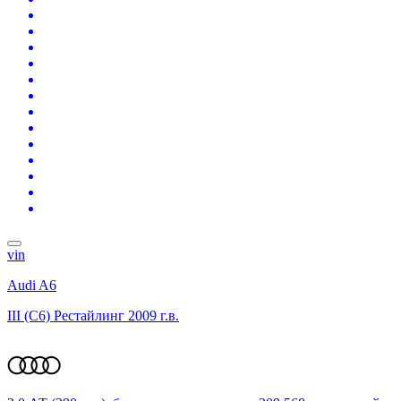
vin
Audi A6
III (C6) Рестайлинг
2009 г.в.