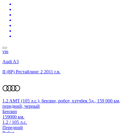
vin
Audi A3
II (8P) Рестайлинг 2
2011 г.в.
1.2 AMT (105 л.с.), бензин, робот, хэтчбек 5д., 159 000 км,
передний, черный
Бензин
159000 км.
1.2 / 105 л.с.
Передний
Робот