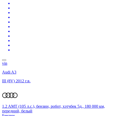
vin
Audi A3
III (8V)
2012 г.в.
1.2 AMT (105 л.с.), бензин, робот, хэтчбек 5д., 180 000 км,
передний, белый
Бензин