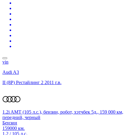
vin
Audi A3
II (8P) Рестайлинг 2
2011 г.в.
1.2i AMT (105 л.с.), бензин, робот, хэтчбек 5д., 159 000 км,
передний, черный
Бензин
159000 км.
1.2 / 105 л.с.