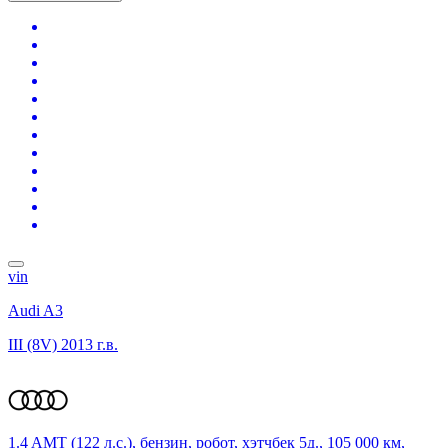
vin
Audi A3
III (8V)
2013 г.в.
1.4 AMT (122 л.с.), бензин, робот, хэтчбек 5д., 105 000 км,