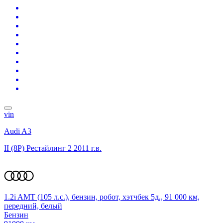
vin
Audi A3
II (8P) Рестайлинг 2
2011 г.в.
1.2i AMT (105 л.с.), бензин, робот, хэтчбек 5д., 91 000 км,
передний, белый
Бензин