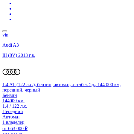
vin
Audi A3
III (8V)
2013 г.в.
1.4 AT (122 л.с.), бензин, автомат, хэтчбек 5д., 144 000 км,
передний, черный
Бензин
144000 км.
1.4 / 122 л.с.
Передний
Автомат
1 владелец
от
663 000 ₽