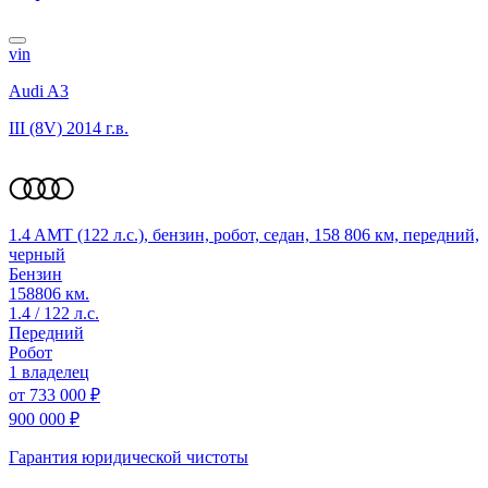
vin
Audi A3
III (8V)
2014 г.в.
1.4 AMT (122 л.с.), бензин, робот, седан, 158 806 км, передний,
черный
Бензин
158806 км.
1.4 / 122 л.с.
Передний
Робот
1 владелец
от
733 000 ₽
900 000 ₽
Гарантия юридической чистоты