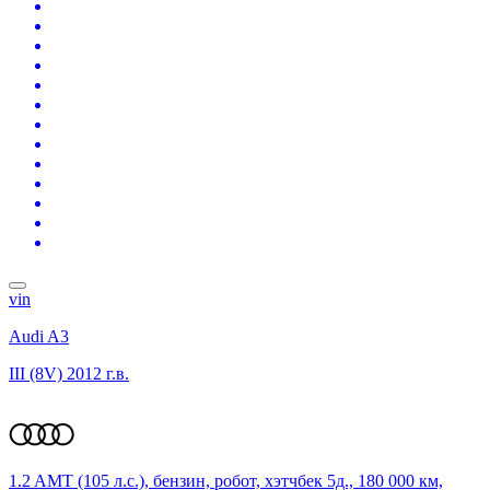
vin
Audi A3
III (8V)
2012 г.в.
1.2 AMT (105 л.с.), бензин, робот, хэтчбек 5д., 180 000 км,