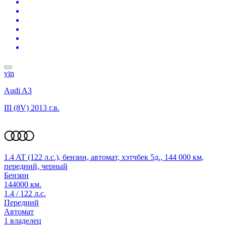
vin
Audi A3
III (8V)
2013 г.в.
1.4 AT (122 л.с.), бензин, автомат, хэтчбек 5д., 144 000 км,
передний, черный
Бензин
144000 км.
1.4 / 122 л.с.
Передний
Автомат
1 владелец