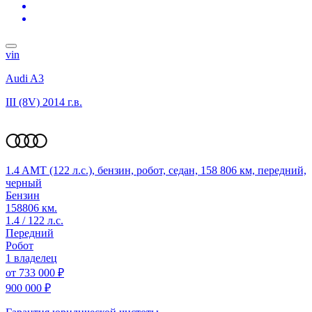
vin
Audi A3
III (8V)
2014 г.в.
1.4 AMT (122 л.с.), бензин, робот, седан, 158 806 км, передний,
черный
Бензин
158806 км.
1.4 / 122 л.с.
Передний
Робот
1 владелец
от
733 000 ₽
900 000 ₽