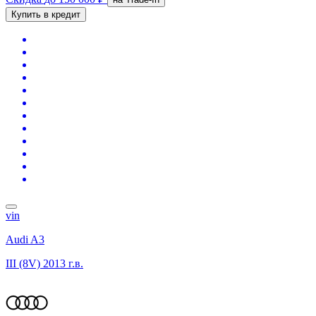
Купить в кредит
vin
Audi A3
III (8V)
2013 г.в.