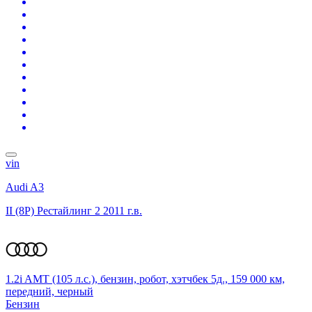
vin
Audi A3
II (8P) Рестайлинг 2
2011 г.в.
1.2i AMT (105 л.с.), бензин, робот, хэтчбек 5д., 159 000 км,
передний, черный
Бензин