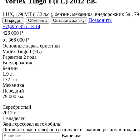
Vortex Tingo
I (FL)
2012 г.в.
LUX, 1.9i MT (132 л.с.), бензин, механика, внедорожник 5д., 7
Позвонить
В кредит
Обменять
Оставить заявку
+7(495) 955-18-14
426 000 ₽
от
366 000
₽
Основные характеристики
Vortex Tingo I (FL)
Гарантия 2 года
Внедорожник
Бензин
1.9 л.
132 л. с.
Механика
Передний
79 000 км.
Серебристый
2012 г.
1 владелец
Заинтересовал автомобиль!
Оставьте номер телефона и получите зимнюю резину в подарок
Ваше имя