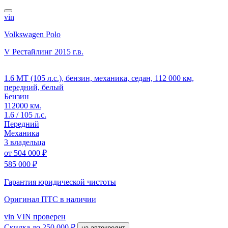
vin
Volkswagen Polo
V Рестайлинг
2015 г.в.
1.6 MT (105 л.с.), бензин, механика, седан, 112 000 км,
передний, белый
Бензин
112000 км.
1.6 / 105 л.с.
Передний
Механика
3 владельца
от
504 000 ₽
585 000 ₽
Гарантия юридической чистоты
Оригинал ПТС
в наличии
vin
VIN проверен
Скидка
до 250 000 ₽
на автокредит