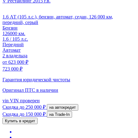
V Рестайлинг
2015 г.в.
1.6 АТ (105 л.с.), бензин, автомат, седан, 126 000 км,
передний, серый
Бензин
126000 км.
1.6 / 105 л.с.
Передний
Автомат
2 владельца
от
623 000 ₽
723 000 ₽
Гарантия юридической чистоты
Оригинал ПТС
в наличии
vin
VIN проверен
Скидка
до 250 000 ₽
на автокредит
Скидка
до 150 000 ₽
на Trade-In
Купить в кредит