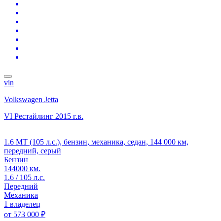
vin
Volkswagen Jetta
VI Рестайлинг
2015 г.в.
1.6 MT (105 л.с.), бензин, механика, седан, 144 000 км,
передний, серый
Бензин
144000 км.
1.6 / 105 л.с.
Передний
Механика
1 владелец
от
573 000 ₽