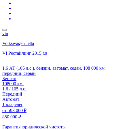
vin
Volkswagen Jetta
VI Рестайлинг
2015 г.в.
1.6 АТ (105 л.с.), бензин, автомат, седан, 108 000 км,
передний, серый
Бензин
108000 км.
1.6 / 105 л.с.
Передний
Автомат
1 владелец
от
593 000 ₽
850 000 ₽
Гарантия юридической чистоты