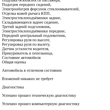
Подушка безопасности пассажира
,
Подогрев передних сидений
,
Электрообогрев форсунок стеклоомывателей
,
Отделка кожей рычага КПП
,
Электростеклоподъёмники задние
,
Складывающееся заднее сидение
,
Третий задний подголовник
,
Электростеклоподъёмники передние
,
Передний центральный подлокотник
,
Регулировка руля по высоте
,
Регулировка руля по вылету
,
Датчик усталости водителя
,
Прикуриватель и пепельница
,
Состояние автомобиля
Общая оценка
Автомобиль в отличном состоянии
Вложений никаких не требует
Диагностика
Успешно прошел техническую диагностику
Успешно прошел компьютерную диагностику