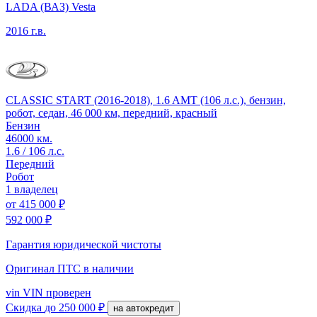
LADA (ВАЗ) Vesta
2016 г.в.
CLASSIC START (2016-2018), 1.6 AMT (106 л.с.), бензин,
робот, седан, 46 000 км, передний, красный
Бензин
46000 км.
1.6 / 106 л.с.
Передний
Робот
1 владелец
от
415 000 ₽
592 000 ₽
Гарантия юридической чистоты
Оригинал ПТС
в наличии
vin
VIN проверен
Скидка
до 250 000 ₽
на автокредит