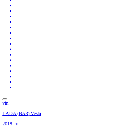
vin
LADA (ВАЗ) Vesta
2018 г.в.