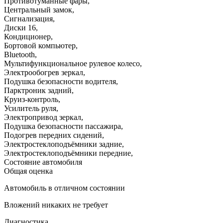
Противотуманные фары
,
Центральный замок
,
Сигнализация
,
Диски 16
,
Кондиционер
,
Бортовой компьютер
,
Bluetooth
,
Мультифункциональное рулевое колесо
,
Электрообогрев зеркал
,
Подушка безопасности водителя
,
Парктроник задний
,
Круиз-контроль
,
Усилитель руля
,
Электропривод зеркал
,
Подушка безопасности пассажира
,
Подогрев передних сидений
,
Электростеклоподъёмники задние
,
Электростеклоподъёмники передние
,
Состояние автомобиля
Общая оценка
Автомобиль в отличном состоянии
Вложений никаких не требует
Диагностика