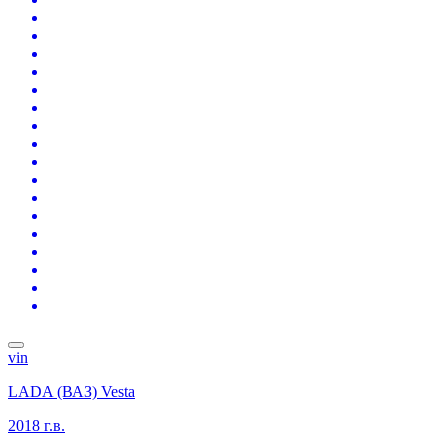
vin
LADA (ВАЗ) Vesta
2018 г.в.