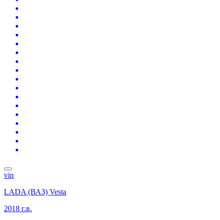
vin
LADA (ВАЗ) Vesta
2018 г.в.