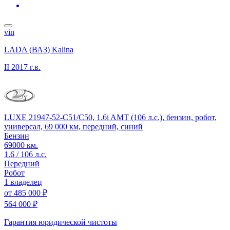
vin
LADA (ВАЗ) Kalina
II
2017 г.в.
LUXE 21947-52-С51/C50, 1.6i AMT (106 л.с.), бензин, робот,
универсал, 69 000 км, передний, синий
Бензин
69000 км.
1.6 / 106 л.с.
Передний
Робот
1 владелец
от
485 000 ₽
564 000 ₽
Гарантия юридической чистоты