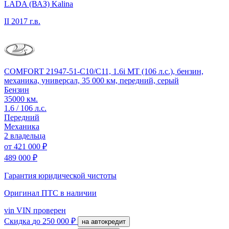
LADA (ВАЗ) Kalina
II
2017 г.в.
COMFORT 21947-51-C10/C11, 1.6i MT (106 л.с.), бензин,
механика, универсал, 35 000 км, передний, серый
Бензин
35000 км.
1.6 / 106 л.с.
Передний
Механика
2 владельца
от
421 000 ₽
489 000 ₽
Гарантия юридической чистоты
Оригинал ПТС
в наличии
vin
VIN проверен
Скидка
до 250 000 ₽
на автокредит