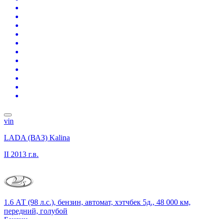
vin
LADA (ВАЗ) Kalina
II
2013 г.в.
1.6 АТ (98 л.с.), бензин, автомат, хэтчбек 5д., 48 000 км,
передний, голубой