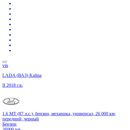
vin
LADA (ВАЗ) Kalina
II
2018 г.в.
1.6 MT (87 л.с.), бензин, механика, универсал, 26 000 км,
передний, черный
Бензин
26000 км.