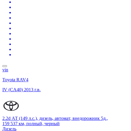
vin
Toyota RAV4
IV (CA40)
2013 г.в.
2.2d АТ (149 л.с.), дизель, автомат, внедорожник 5д.,
159 537 км, полный, черный
Дизель