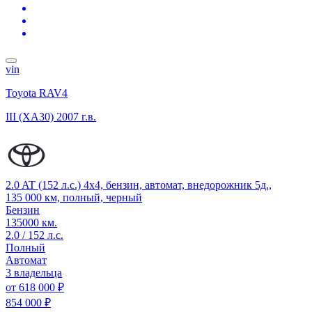
vin
Toyota RAV4
III (XA30)
2007 г.в.
2.0 AT (152 л.с.) 4x4, бензин, автомат, внедорожник 5д.,
135 000 км, полный, черный
Бензин
135000 км.
2.0 / 152 л.с.
Полный
Автомат
3 владельца
от
618 000 ₽
854 000 ₽