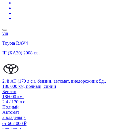
vin
Toyota RAV4
III (XA30)
2008 г.в.
2.4i АТ (170 л.с.), бензин, автомат, внедорожник 5д.,
186 000 км, полный, синий
Бензин
186000 км.
2.4 / 170 л.с.
Полный
Автомат
2 владельца
от
662 000 ₽