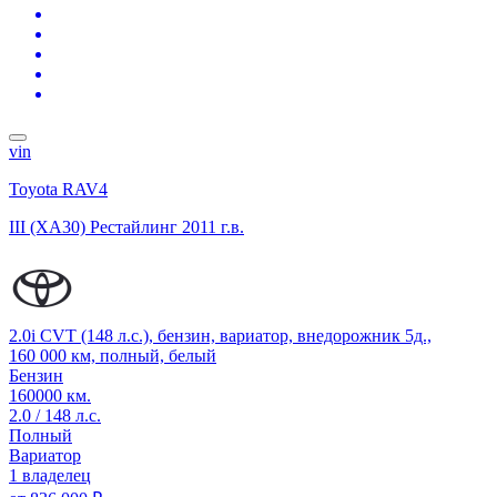
vin
Toyota RAV4
III (XA30) Рестайлинг
2011 г.в.
2.0i CVT (148 л.с.), бензин, вариатор, внедорожник 5д.,
160 000 км, полный, белый
Бензин
160000 км.
2.0 / 148 л.с.
Полный
Вариатор
1 владелец