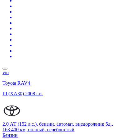
vin
Toyota RAV4
III (XA30)
2008 г.в.
2.0 АТ (152 л.с.), бензин, автомат, внедорожник 5д.,
163 400 км, полный, серебристый
Бензин