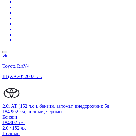
vin
Toyota RAV4
III (XA30)
2007 г.в.
2.0i АТ (152 л.с.), бензин, автомат, внедорожник 5д.,
184 902 км, полный, черный
Бензин
184902 км.
2.0 / 152 л.с.
Полный