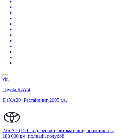
vin
Toyota RAV4
II (XA20) Рестайлинг
2005 г.в.
2.0i АТ (150 л.с.), бензин, автомат, внедорожник 5д.,
188 000 км, полный, голубой