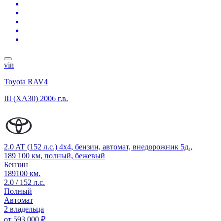
vin
Toyota RAV4
III (XA30)
2006 г.в.
2.0 AT (152 л.с.) 4x4, бензин, автомат, внедорожник 5д.,
189 100 км, полный, бежевый
Бензин
189100 км.
2.0 / 152 л.с.
Полный
Автомат
2 владельца
от
593 000 ₽