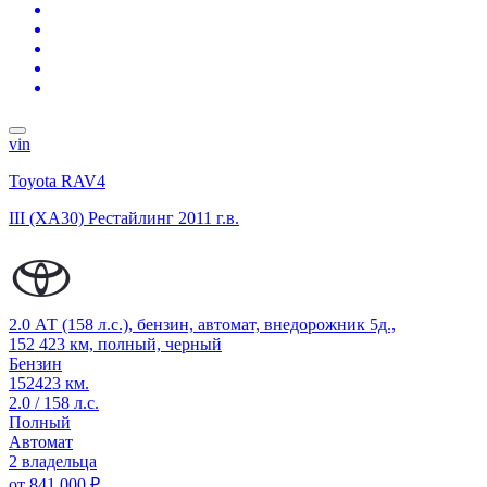
vin
Toyota RAV4
III (XA30) Рестайлинг
2011 г.в.
2.0 АТ (158 л.с.), бензин, автомат, внедорожник 5д.,
152 423 км, полный, черный
Бензин
152423 км.
2.0 / 158 л.с.
Полный
Автомат
2 владельца
от
841 000 ₽