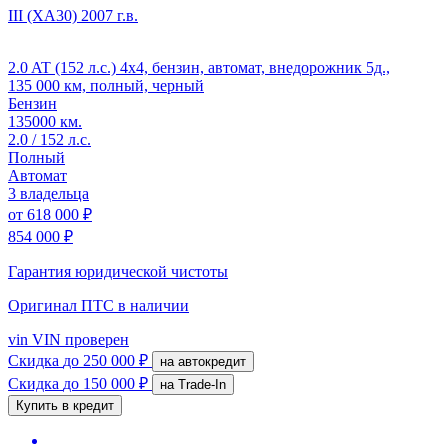
III (XA30)
2007 г.в.
2.0 AT (152 л.с.) 4x4, бензин, автомат, внедорожник 5д.,
135 000 км, полный, черный
Бензин
135000 км.
2.0 / 152 л.с.
Полный
Автомат
3 владельца
от
618 000 ₽
854 000 ₽
Гарантия юридической чистоты
Оригинал ПТС
в наличии
vin
VIN проверен
Скидка
до 250 000 ₽
на автокредит
Скидка
до 150 000 ₽
на Trade-In
Купить в кредит