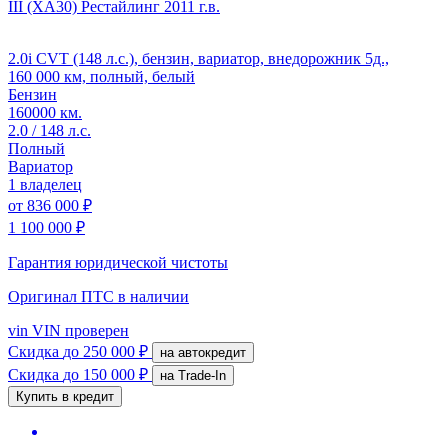
III (XA30) Рестайлинг
2011 г.в.
2.0i CVT (148 л.с.), бензин, вариатор, внедорожник 5д.,
160 000 км, полный, белый
Бензин
160000 км.
2.0 / 148 л.с.
Полный
Вариатор
1 владелец
от
836 000 ₽
1 100 000 ₽
Гарантия юридической чистоты
Оригинал ПТС
в наличии
vin
VIN проверен
Скидка
до 250 000 ₽
на автокредит
Скидка
до 150 000 ₽
на Trade-In
Купить в кредит