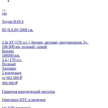
vin
Toyota RAV4
III (XA30)
2008 г.в.
2.4i АТ (170 л.с.), бензин, автомат, внедорожник 5д.,
186 000 км, полный, синий
Бензин
186000 км.
2.4 / 170 л.с.
Полный
Автомат
2 владельца
от
662 000 ₽
960 000 ₽
Гарантия юридической чистоты
Оригинал ПТС
в наличии
vin
VIN проверен