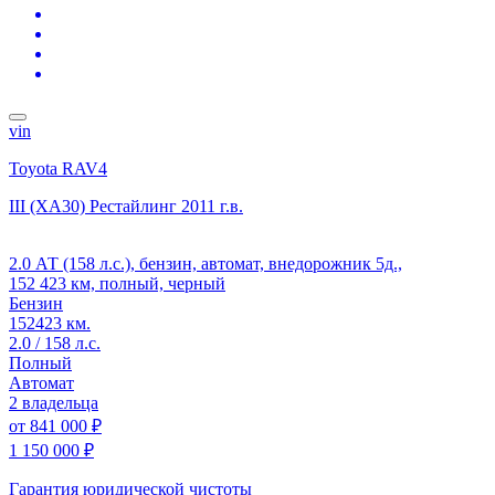
vin
Toyota RAV4
III (XA30) Рестайлинг
2011 г.в.
2.0 АТ (158 л.с.), бензин, автомат, внедорожник 5д.,
152 423 км, полный, черный
Бензин
152423 км.
2.0 / 158 л.с.
Полный
Автомат
2 владельца
от
841 000 ₽
1 150 000 ₽
Гарантия юридической чистоты