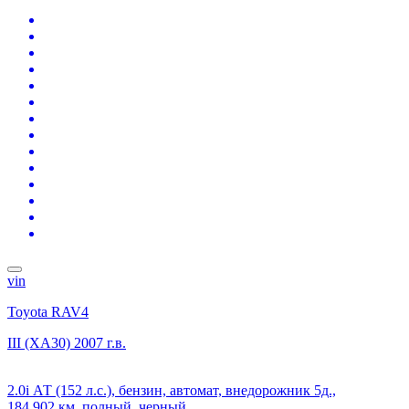
vin
Toyota RAV4
III (XA30)
2007 г.в.
2.0i АТ (152 л.с.), бензин, автомат, внедорожник 5д.,
184 902 км, полный, черный