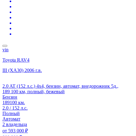
vin
Toyota RAV4
III (XA30)
2006 г.в.
2.0 AT (152 л.с.) 4x4, бензин, автомат, внедорожник 5д.,
189 100 км, полный, бежевый
Бензин
189100 км.
2.0 / 152 л.с.
Полный
Автомат
2 владельца
от
593 000 ₽