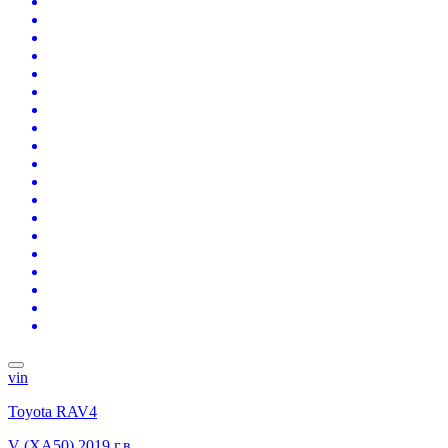
vin
Toyota RAV4
V (XA50)
2019 г.в.