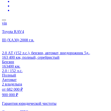
vin
Toyota RAV4
III (XA30)
2008 г.в.
2.0 АТ (152 л.с.), бензин, автомат, внедорожник 5д.,
163 400 км, полный, серебристый
Бензин
163400 км.
2.0 / 152 л.с.
Полный
Автомат
2 владельца
от
682 000 ₽
900 000 ₽
Гарантия юридической чистоты