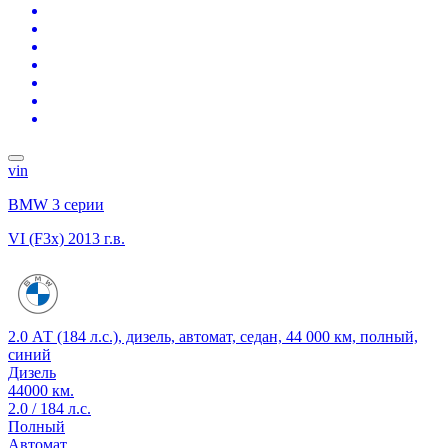
vin
BMW 3 серии
VI (F3x)
2013 г.в.
2.0 АТ (184 л.с.), дизель, автомат, седан, 44 000 км, полный,
синий
Дизель
44000 км.
2.0 / 184 л.с.
Полный
Автомат