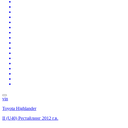
vin
Toyota Highlander
II (U40) Рестайлинг
2012 г.в.