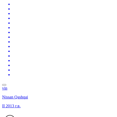
vin
Nissan Qashqai
II
2013 г.в.