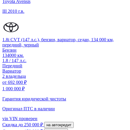
Toyota Avensis
III
2010 г.в.
1.8i CVT (147 л.с.), бензин, вариатор, седан, 134 000 км,
передний, черный
Бензин
134000 км.
1.8 / 147 л.с.
Передний
Вариатор
2 владельца
от
692 000 ₽
1 000 000 ₽
Гарантия юридической чистоты
Оригинал ПТС
в наличии
vin
VIN проверен
Скидка
до 250 000 ₽
на автокредит