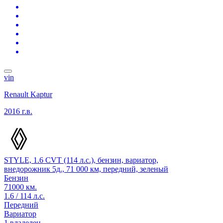
vin
Renault Kaptur
2016 г.в.
STYLE, 1.6 CVT (114 л.с.), бензин, вариатор,
внедорожник 5д., 71 000 км, передний, зеленый
Бензин
71000 км.
1.6 / 114 л.с.
Передний
Вариатор
1 владелец