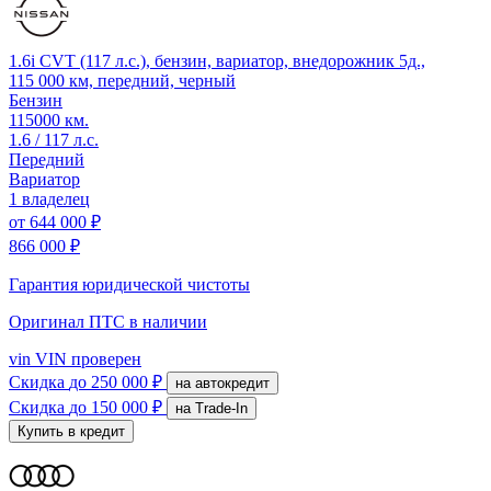
1.6i CVT (117 л.с.), бензин, вариатор, внедорожник 5д.,
115 000 км, передний, черный
Бензин
115000 км.
1.6 / 117 л.с.
Передний
Вариатор
1 владелец
от
644 000 ₽
866 000 ₽
Гарантия юридической чистоты
Оригинал ПТС
в наличии
vin
VIN проверен
Скидка
до 250 000 ₽
на автокредит
Скидка
до 150 000 ₽
на Trade-In
Купить в кредит