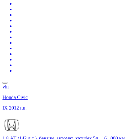
vin
Honda Civic
IX
2012 г.в.
1.8 АТ (142 л.с.), бензин, автомат, хэтчбек 5д., 161 000 км,