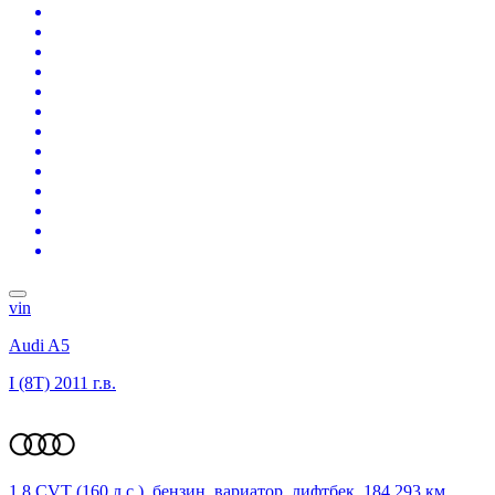
vin
Audi A5
I (8T)
2011 г.в.
1.8 CVT (160 л.с.), бензин, вариатор, лифтбек, 184 293 км,