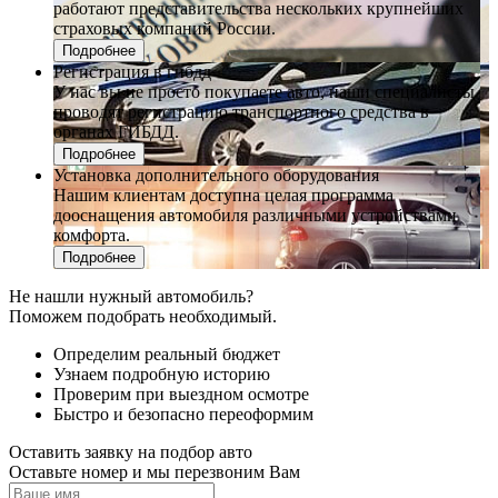
работают представительства нескольких крупнейших
страховых компаний России.
Подробнее
Регистрация в гибдд
У нас вы не просто покупаете авто, наши специалисты
проводят регистрацию транспортного средства в
органах ГИБДД.
Подробнее
Установка дополнительного оборудования
Нашим клиентам доступна целая программа
дооснащения автомобиля различными устройствами
комфорта.
Подробнее
Не нашли нужный автомобиль?
Поможем подобрать необходимый.
Определим реальный бюджет
Узнаем подробную историю
Проверим при выездном осмотре
Быстро и безопасно переоформим
Оставить заявку на подбор авто
Оставьте номер и мы перезвоним Вам