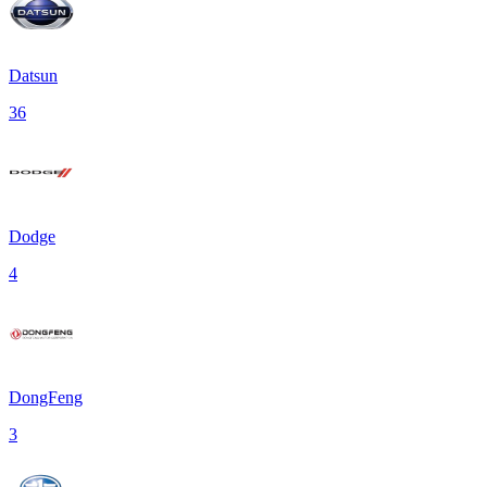
Datsun
36
Dodge
4
DongFeng
3