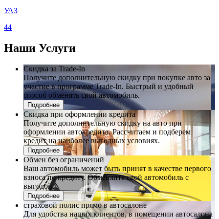
УАЗ
44
Наши
Услуги
Скидка за Trade-In
Получите дополнительную скидку при покупке авто за
участие в программе Trade-In. Быстрый и удобный
способ обменять свой автомобиль.
Подробнее
Скидка при оформлении кредита
Получите дополнительную скидку на авто при
оформлении автокредита. Рассчитаем и подберем
кредит на наиболее выгодных условиях.
Подробнее
Обмен без ограничений
Ваш автомобиль может быть принят в качестве первого
взноса по кредиту. Обменяйте свой автомобиль с
выгодой.
Подробнее
страховой полис прямо в автосалоне
Для удобства наших клиентов, в помещении автосалона