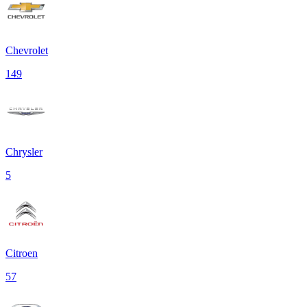
Chevrolet
149
Chrysler
5
Citroen
57