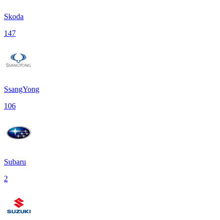
Skoda
147
SsangYong
106
Subaru
2