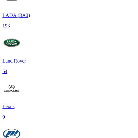
LADA (ВАЗ)
193
Land Rover
54
Lexus
9