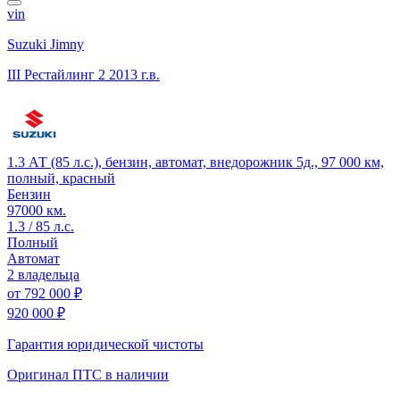
vin
Suzuki Jimny
III Рестайлинг 2
2013 г.в.
1.3 АТ (85 л.с.), бензин, автомат, внедорожник 5д., 97 000 км,
полный, красный
Бензин
97000 км.
1.3 / 85 л.с.
Полный
Автомат
2 владельца
от
792 000 ₽
920 000 ₽
Гарантия юридической чистоты
Оригинал ПТС
в наличии