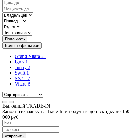
Подобрать
Больше фильтров
Grand Vitara
21
Ignis
1
Jimny
2
Swift
1
SX4
17
Vitara
6
Выгодный
TRADE-IN
Заполните заявку на Trade-In и получите доп. скидку до
150
000
руб.
отправить