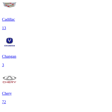
Cadillac
13
Changan
3
Chery
72