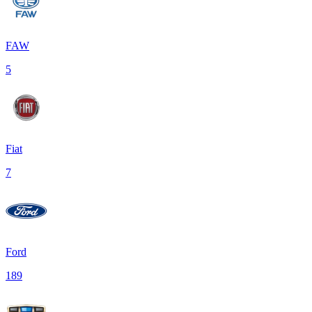
FAW
5
Fiat
7
Ford
189