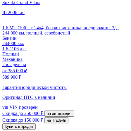
Suzuki Grand Vitara
III
2006 г.в.
1.6 MT (106 л.с.) 4x4, бензин, механика, внедорожник 3д.,
244 000 км, полный, серебристый
Бензин
244000 км.
1.6 / 106 л.с.
Полный
Механика
2 владельца
от
385 000 ₽
589 900 ₽
Гарантия юридической чистоты
Оригинал ПТС
в наличии
vin
VIN проверен
Скидка
до 250 000 ₽
на автокредит
Скидка
до 150 000 ₽
на Trade-In
Купить в кредит