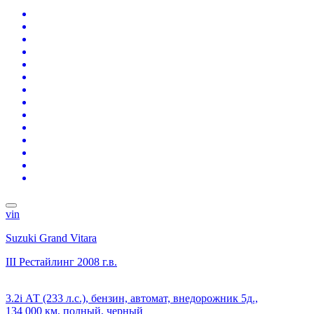
vin
Suzuki Grand Vitara
III Рестайлинг
2008 г.в.
3.2i АТ (233 л.с.), бензин, автомат, внедорожник 5д.,
134 000 км, полный, черный