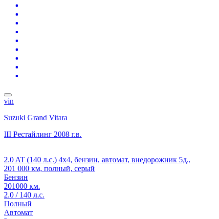
vin
Suzuki Grand Vitara
III Рестайлинг
2008 г.в.
2.0 AT (140 л.с.) 4x4, бензин, автомат, внедорожник 5д.,
201 000 км, полный, серый
Бензин
201000 км.
2.0 / 140 л.с.
Полный
Автомат