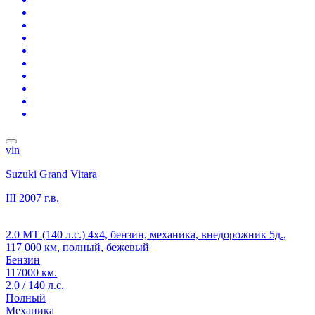
vin
Suzuki Grand Vitara
III
2007 г.в.
2.0 MT (140 л.с.) 4x4, бензин, механика, внедорожник 5д.,
117 000 км, полный, бежевый
Бензин
117000 км.
2.0 / 140 л.с.
Полный
Механика