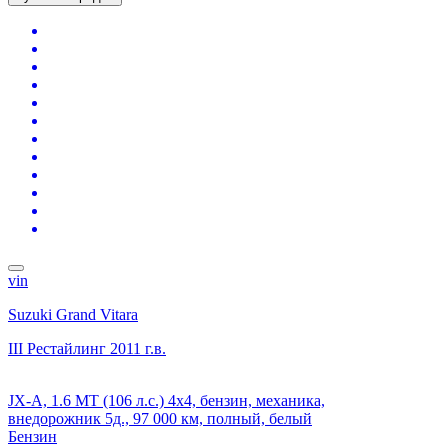
vin
Suzuki Grand Vitara
III Рестайлинг
2011 г.в.
JX-A, 1.6 MT (106 л.с.) 4x4, бензин, механика,
внедорожник 5д., 97 000 км, полный, белый
Бензин