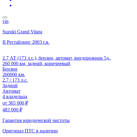
vin
Suzuki Grand Vitara
II Рестайлинг
2003 г.в.
2.7 АТ (173 л.с.), бензин, автомат, внедорожник 5д.,
260 000 км, задний, коричневый
Бензин
260000 км.
2.7 / 173 л.с.
Задний
Автомат
4 владельца
от
365 000 ₽
483 000 ₽
Гарантия юридической чистоты
Оригинал ПТС
в наличии