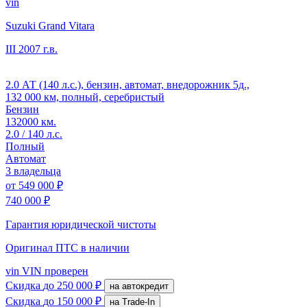
vin
Suzuki Grand Vitara
III
2007 г.в.
2.0 АТ (140 л.с.), бензин, автомат, внедорожник 5д.,
132 000 км, полный, серебристый
Бензин
132000 км.
2.0 / 140 л.с.
Полный
Автомат
3 владельца
от
549 000 ₽
740 000 ₽
Гарантия юридической чистоты
Оригинал ПТС
в наличии
vin
VIN проверен
Скидка
до 250 000 ₽
на автокредит
Скидка
до 150 000 ₽
на Trade-In