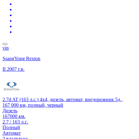
vin
SsangYong Rexton
II
2007 г.в.
2.7d AT (163 л.с.) 4x4, дизель, автомат, внедорожник 5д.,
167 000 км, полный, черный
Дизель
167000 км.
2.7 / 163 л.с.
Полный
Автомат
2 владельца