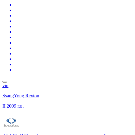
vin
SsangYong Rexton
II
2009 г.в.