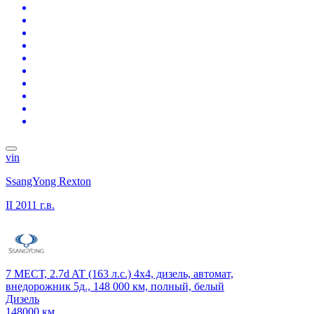
vin
SsangYong Rexton
II
2011 г.в.
7 МЕСТ, 2.7d AT (163 л.с.) 4x4, дизель, автомат,
внедорожник 5д., 148 000 км, полный, белый
Дизель
148000 км.