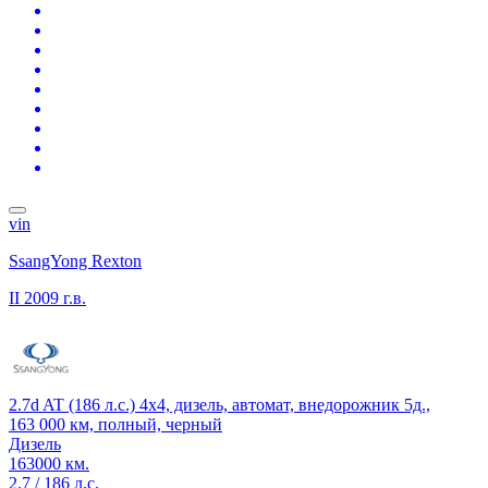
vin
SsangYong Rexton
II
2009 г.в.
2.7d AT (186 л.с.) 4x4, дизель, автомат, внедорожник 5д.,
163 000 км, полный, черный
Дизель
163000 км.
2.7 / 186 л.с.