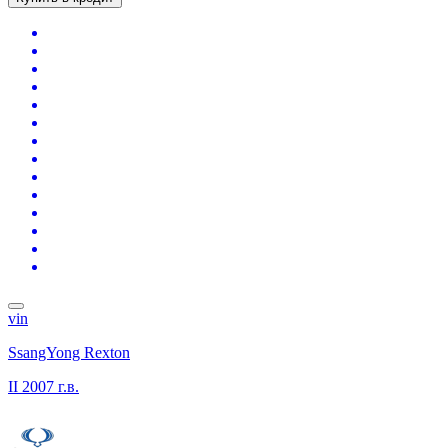
vin
SsangYong Rexton
II
2007 г.в.