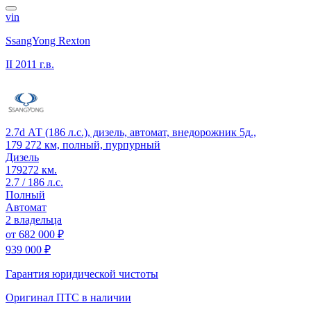
vin
SsangYong Rexton
II
2011 г.в.
2.7d АТ (186 л.с.), дизель, автомат, внедорожник 5д.,
179 272 км, полный, пурпурный
Дизель
179272 км.
2.7 / 186 л.с.
Полный
Автомат
2 владельца
от
682 000 ₽
939 000 ₽
Гарантия юридической чистоты
Оригинал ПТС
в наличии