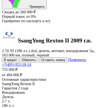
Проверить
Скидка
до 260 000 ₽
Первый взнос
от 0%
Одобрение
по паспорту и в/у
SsangYong Rexton
II
2009 г.в.
2.7d AT (186 л.с.) 4x4, дизель, автомат, внедорожник 5д.,
163 000 км, полный, черный
Позвонить
В кредит
Обменять
Оставить заявку
+7(495) 955-18-14
755 000 ₽
от
494 000
₽
Основные характеристики
SsangYong Rexton II
Гарантия 2 года
Внедорожник
Дизель
2.7 л.
186 л. с.