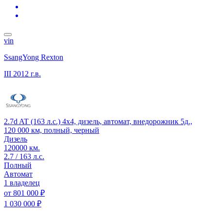
vin
SsangYong Rexton
III
2012 г.в.
2.7d AT (163 л.с.) 4x4, дизель, автомат, внедорожник 5д.,
120 000 км, полный, черный
Дизель
120000 км.
2.7 / 163 л.с.
Полный
Автомат
1 владелец
от
801 000 ₽
1 030 000 ₽