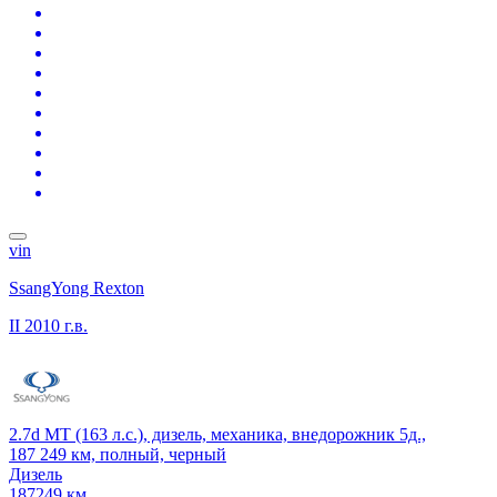
vin
SsangYong Rexton
II
2010 г.в.
2.7d MT (163 л.с.), дизель, механика, внедорожник 5д.,
187 249 км, полный, черный
Дизель
187249 км.