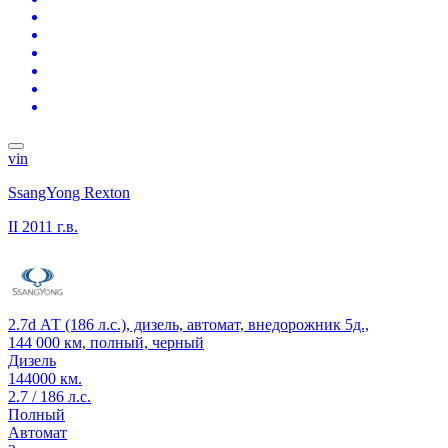
vin
SsangYong Rexton
II
2011 г.в.
2.7d АТ (186 л.с.), дизель, автомат, внедорожник 5д.,
144 000 км, полный, черный
Дизель
144000 км.
2.7 / 186 л.с.
Полный
Автомат