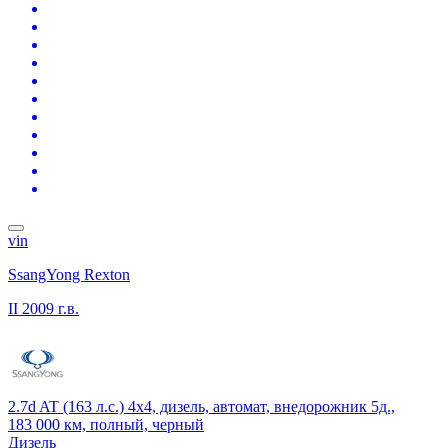
vin
SsangYong Rexton
II
2009 г.в.
2.7d AT (163 л.с.) 4x4, дизель, автомат, внедорожник 5д.,
183 000 км, полный, черный
Дизель