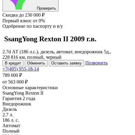
Проверить
Скидка
до 230 000 ₽
Первый взнос
от 0%
Одобрение
по паспорту и в/у
SsangYong Rexton
II
2009 г.в.
2.7d АТ (186 л.с.), дизель, автомат, внедорожник 5д.,
228 816 км, полный, черный
Позвонить
В кредит
Обменять
Оставить заявку
+7(495) 955-18-14
789 000 ₽
от
563 000
₽
Основные характеристики
SsangYong Rexton II
Гарантия 2 года
Внедорожник
Дизель
2.7 л.
186 л. с.
Автомат
Полный