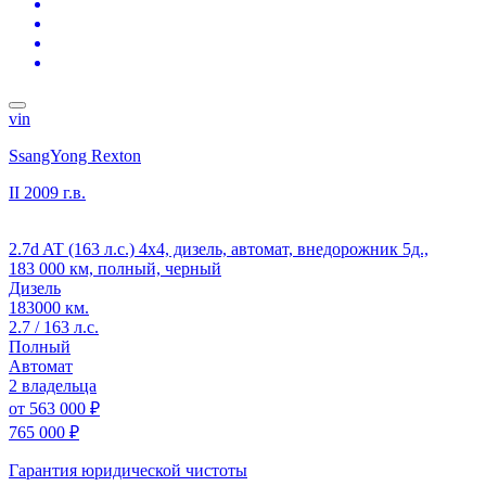
vin
SsangYong Rexton
II
2009 г.в.
2.7d AT (163 л.с.) 4x4, дизель, автомат, внедорожник 5д.,
183 000 км, полный, черный
Дизель
183000 км.
2.7 / 163 л.с.
Полный
Автомат
2 владельца
от
563 000 ₽
765 000 ₽
Гарантия юридической чистоты