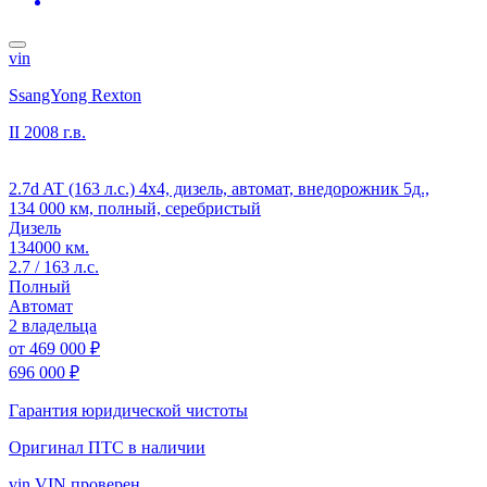
vin
SsangYong Rexton
II
2008 г.в.
2.7d AT (163 л.с.) 4x4, дизель, автомат, внедорожник 5д.,
134 000 км, полный, серебристый
Дизель
134000 км.
2.7 / 163 л.с.
Полный
Автомат
2 владельца
от
469 000 ₽
696 000 ₽
Гарантия юридической чистоты
Оригинал ПТС
в наличии
vin
VIN проверен