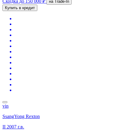
Скидка
до 150 000 ₽
на Trade-In
Купить в кредит
vin
SsangYong Rexton
II
2007 г.в.