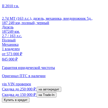
II
2010 г.в.
2.7d MT (163 л.с.), дизель, механика, внедорожник 5д.,
187 249 км, полный, черный
Дизель
187249 км.
2.7 / 163 л.с.
Полный
Механика
1 владелец
от
573 000 ₽
845 000 ₽
Гарантия юридической чистоты
Оригинал ПТС
в наличии
vin
VIN проверен
Скидка
до 250 000 ₽
на автокредит
Скидка
до 150 000 ₽
на Trade-In
Купить в кредит