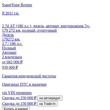
SsangYong Rexton
II
2011 г.в.
2.7d АТ (186 л.с.), дизель, автомат, внедорожник 5д.,
179 272 км, полный, пурпурный
Дизель
179272 км.
2.7 / 186 л.с.
Полный
Автомат
2 владельца
от
682 000 ₽
939 000 ₽
Гарантия юридической чистоты
Оригинал ПТС
в наличии
vin
VIN проверен
Скидка
до 250 000 ₽
на автокредит
Скидка
до 150 000 ₽
на Trade-In
Купить в кредит