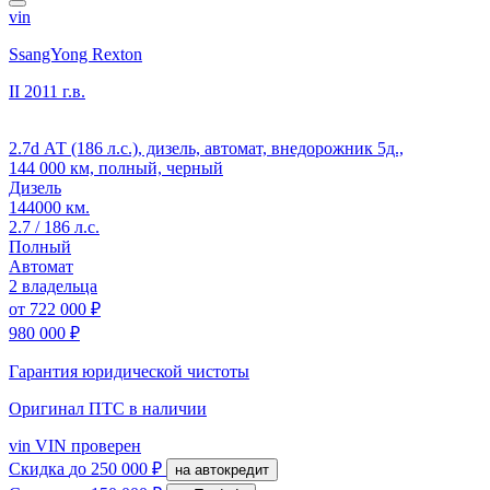
vin
SsangYong Rexton
II
2011 г.в.
2.7d АТ (186 л.с.), дизель, автомат, внедорожник 5д.,
144 000 км, полный, черный
Дизель
144000 км.
2.7 / 186 л.с.
Полный
Автомат
2 владельца
от
722 000 ₽
980 000 ₽
Гарантия юридической чистоты
Оригинал ПТС
в наличии
vin
VIN проверен
Скидка
до 250 000 ₽
на автокредит