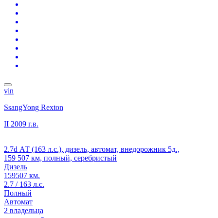
vin
SsangYong Rexton
II
2009 г.в.
2.7d АТ (163 л.с.), дизель, автомат, внедорожник 5д.,
159 507 км, полный, серебристый
Дизель
159507 км.
2.7 / 163 л.с.
Полный
Автомат
2 владельца