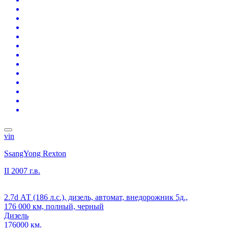
vin
SsangYong Rexton
II
2007 г.в.
2.7d АТ (186 л.с.), дизель, автомат, внедорожник 5д.,
176 000 км, полный, черный
Дизель
176000 км.