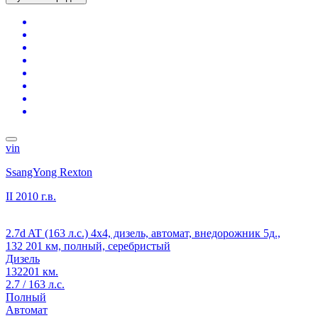
vin
SsangYong Rexton
II
2010 г.в.
2.7d AT (163 л.с.) 4x4, дизель, автомат, внедорожник 5д.,
132 201 км, полный, серебристый
Дизель
132201 км.
2.7 / 163 л.с.
Полный
Автомат