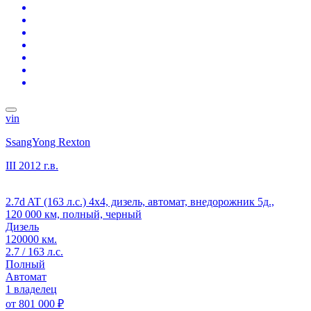
vin
SsangYong Rexton
III
2012 г.в.
2.7d AT (163 л.с.) 4x4, дизель, автомат, внедорожник 5д.,
120 000 км, полный, черный
Дизель
120000 км.
2.7 / 163 л.с.
Полный
Автомат
1 владелец
от
801 000 ₽