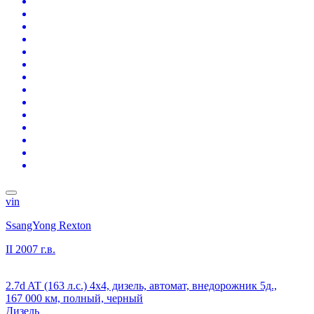
vin
SsangYong Rexton
II
2007 г.в.
2.7d AT (163 л.с.) 4x4, дизель, автомат, внедорожник 5д.,
167 000 км, полный, черный
Дизель