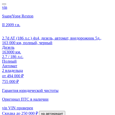
vin
SsangYong Rexton
II
2009 г.в.
2.7d AT (186 л.с.) 4x4, дизель, автомат, внедорожник 5д.,
163 000 км, полный, черный
Дизель
163000 км.
2.7 / 186 л.с.
Полный
Автомат
2 владельца
от
494 000 ₽
755 000 ₽
Гарантия юридической чистоты
Оригинал ПТС
в наличии
vin
VIN проверен
Скидка
до 250 000 ₽
на автокредит