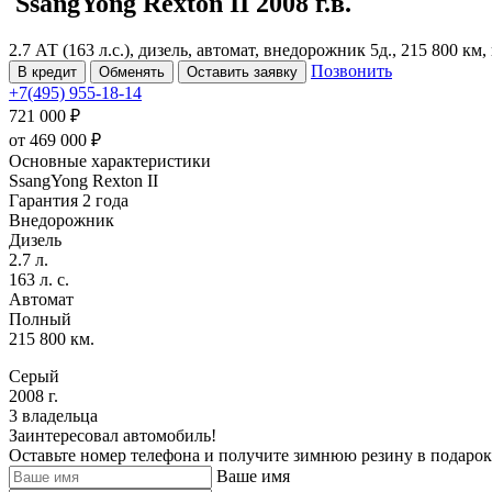
SsangYong Rexton
II
2008 г.в.
2.7 АТ (163 л.с.), дизель, автомат, внедорожник 5д., 215 800 км
Позвонить
В кредит
Обменять
Оставить заявку
+7(495) 955-18-14
721 000 ₽
от
469 000
₽
Основные характеристики
SsangYong Rexton II
Гарантия 2 года
Внедорожник
Дизель
2.7 л.
163 л. с.
Автомат
Полный
215 800 км.
Серый
2008 г.
3 владельца
Заинтересовал автомобиль!
Оставьте номер телефона и получите зимнюю резину в подарок
Ваше имя