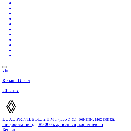
vin
Renault Duster
2012 г.в.
LUXE PRIVILEGE, 2.0 MT (135 л.с.), бензин, механика,
внедорожник 5д., 89 000 км, полный, коричневый
Бензин