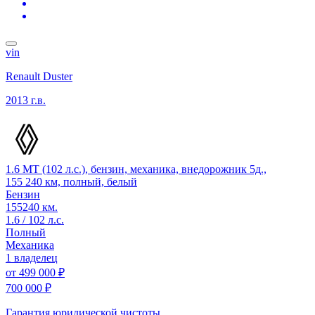
vin
Renault Duster
2013 г.в.
1.6 MT (102 л.с.), бензин, механика, внедорожник 5д.,
155 240 км, полный, белый
Бензин
155240 км.
1.6 / 102 л.с.
Полный
Механика
1 владелец
от
499 000 ₽
700 000 ₽
Гарантия юридической чистоты