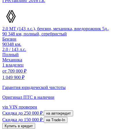
I Рестайлинг
2016 г.в.
2.0 MT (143 л.с.), бензин, механика, внедорожник 5д.,
90 348 км, полный, серебристый
Бензин
90348 км.
2.0 / 143 л.с.
Полный
Механика
1 владелец
от
709 000 ₽
1 049 900 ₽
Гарантия юридической чистоты
Оригинал ПТС
в наличии
vin
VIN проверен
Скидка
до 250 000 ₽
на автокредит
Скидка
до 150 000 ₽
на Trade-In
Купить в кредит