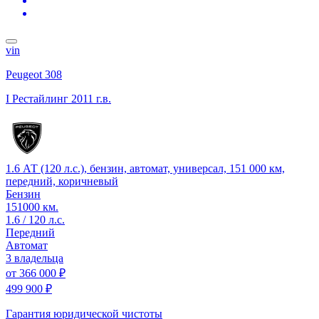
vin
Peugeot 308
I Рестайлинг
2011 г.в.
1.6 АТ (120 л.с.), бензин, автомат, универсал, 151 000 км,
передний, коричневый
Бензин
151000 км.
1.6 / 120 л.с.
Передний
Автомат
3 владельца
от
366 000 ₽
499 900 ₽
Гарантия юридической чистоты