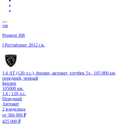
vin
Peugeot 308
I Рестайлинг
2012 г.в.
1.6 АТ (120 л.с.), бензин, автомат, хэтчбек 5д., 105 000 км,
передний, черный
Бензин
105000 км.
1.6 / 120 л.с.
Передний
Автомат
2 владельца
от
366 000 ₽
425 000 ₽