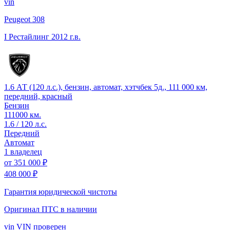
vin
Peugeot 308
I Рестайлинг
2012 г.в.
1.6 АТ (120 л.с.), бензин, автомат, хэтчбек 5д., 111 000 км,
передний, красный
Бензин
111000 км.
1.6 / 120 л.с.
Передний
Автомат
1 владелец
от
351 000 ₽
408 000 ₽
Гарантия юридической чистоты
Оригинал ПТС
в наличии
vin
VIN проверен