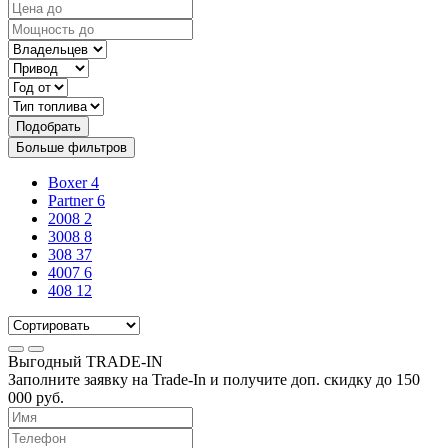
Подобрать
Больше фильтров
Boxer
4
Partner
6
2008
2
3008
8
308
37
4007
6
408
12
Выгодный
TRADE-IN
Заполните заявку на Trade-In и получите доп. скидку до
150
000
руб.