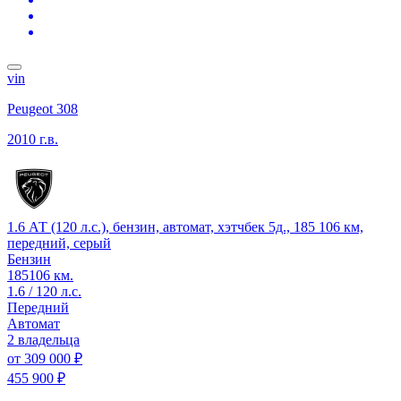
vin
Peugeot 308
2010 г.в.
1.6 АТ (120 л.с.), бензин, автомат, хэтчбек 5д., 185 106 км,
передний, серый
Бензин
185106 км.
1.6 / 120 л.с.
Передний
Автомат
2 владельца
от
309 000 ₽
455 900 ₽