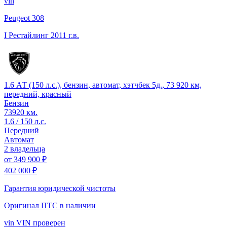
vin
Peugeot 308
I Рестайлинг
2011 г.в.
1.6 АТ (150 л.с.), бензин, автомат, хэтчбек 5д., 73 920 км,
передний, красный
Бензин
73920 км.
1.6 / 150 л.с.
Передний
Автомат
2 владельца
от
349 900 ₽
402 000 ₽
Гарантия юридической чистоты
Оригинал ПТС
в наличии
vin
VIN проверен