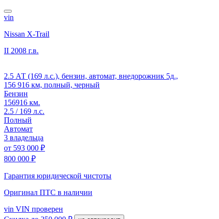
vin
Nissan X-Trail
II
2008 г.в.
2.5 АТ (169 л.с.), бензин, автомат, внедорожник 5д.,
156 916 км, полный, черный
Бензин
156916 км.
2.5 / 169 л.с.
Полный
Автомат
3 владельца
от
593 000 ₽
800 000 ₽
Гарантия юридической чистоты
Оригинал ПТС
в наличии
vin
VIN проверен