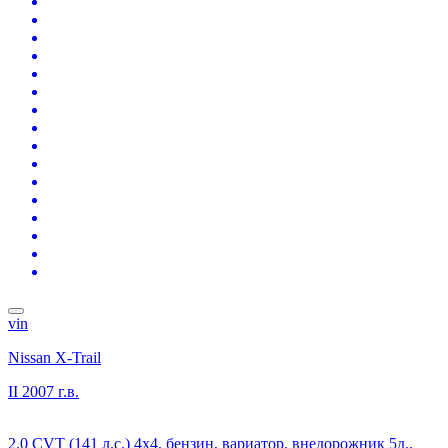
vin
Nissan X-Trail
II
2007 г.в.
2.0 CVT (141 л.с.) 4x4, бензин, вариатор, внедорожник 5д.,