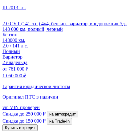
III
2013 г.в.
2.0 CVT (141 л.с.) 4x4, бензин, вариатор, внедорожник 5д.,
148 000 км, полный, черный
Бензин
148000 км.
2.0 / 141 л.с.
Полный
Вариатор
2 владельца
от
761 000 ₽
1 050 000 ₽
Гарантия юридической чистоты
Оригинал ПТС
в наличии
vin
VIN проверен
Скидка
до 250 000 ₽
на автокредит
Скидка
до 150 000 ₽
на Trade-In
Купить в кредит