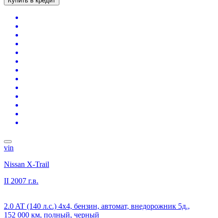
Купить в кредит
vin
Nissan X-Trail
II
2007 г.в.
2.0 AT (140 л.с.) 4x4, бензин, автомат, внедорожник 5д.,
152 000 км, полный, черный