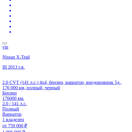
vin
Nissan X-Trail
III
2013 г.в.
2.0 CVT (141 л.с.) 4x4, бензин, вариатор, внедорожник 5д.,
176 000 км, полный, черный
Бензин
176000 км.
2.0 / 141 л.с.
Полный
Вариатор
1 владелец
от
759 000 ₽