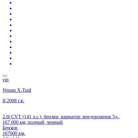
vin
Nissan X-Trail
II
2008 г.в.
2.0i CVT (141 л.с.), бензин, вариатор, внедорожник 5д.,
167 000 км, полный, черный
Бензин
167000 км.