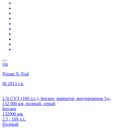
vin
Nissan X-Trail
III
2013 г.в.
2.5i CVT (169 л.с.), бензин, вариатор, внедорожник 5д.,
132 000 км, полный, серый
Бензин
132000 км.
2.5 / 169 л.с.
Полный