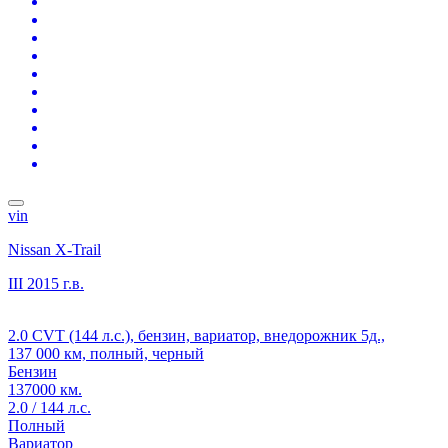
vin
Nissan X-Trail
III
2015 г.в.
2.0 CVT (144 л.с.), бензин, вариатор, внедорожник 5д.,
137 000 км, полный, черный
Бензин
137000 км.
2.0 / 144 л.с.
Полный
Вариатор