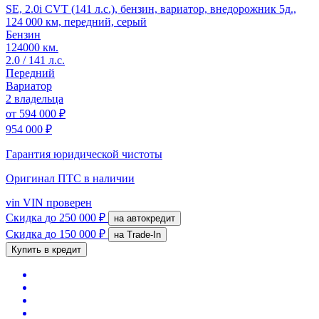
SE, 2.0i CVT (141 л.с.), бензин, вариатор, внедорожник 5д.,
124 000 км, передний, серый
Бензин
124000 км.
2.0 / 141 л.с.
Передний
Вариатор
2 владельца
от
594 000 ₽
954 000 ₽
Гарантия юридической чистоты
Оригинал ПТС
в наличии
vin
VIN проверен
Скидка
до 250 000 ₽
на автокредит
Скидка
до 150 000 ₽
на Trade-In
Купить в кредит