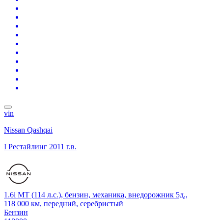
vin
Nissan Qashqai
I Рестайлинг
2011 г.в.
1.6i MT (114 л.с.), бензин, механика, внедорожник 5д.,
118 000 км, передний, серебристый
Бензин