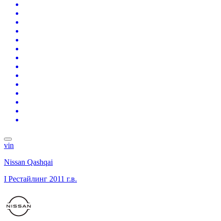
vin
Nissan Qashqai
I Рестайлинг
2011 г.в.