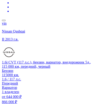
vin
Nissan Qashqai
II
2013 г.в.
1.6i CVT (117 л.с.), бензин, вариатор, внедорожник 5д.,
115 000 км, передний, черный
Бензин
115000 км.
1.6 / 117 л.с.
Передний
Вариатор
1 владелец
от
644 000 ₽
866 000 ₽