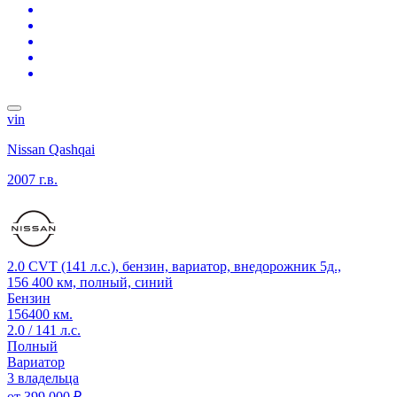
vin
Nissan Qashqai
2007 г.в.
2.0 CVT (141 л.с.), бензин, вариатор, внедорожник 5д.,
156 400 км, полный, синий
Бензин
156400 км.
2.0 / 141 л.с.
Полный
Вариатор
3 владельца
от
399 000 ₽