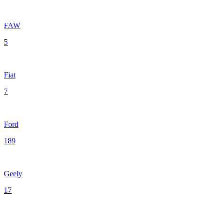
FAW
5
Fiat
7
Ford
189
Geely
17