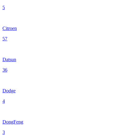
5
Citroen
57
Datsun
36
Dodge
4
DongFeng
3