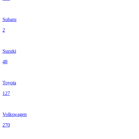
Subaru
2
Suzuki
48
Toyota
127
Volkswagen
270