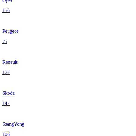
Opel
156
Peugeot
75
Renault
172
Skoda
147
SsangYong
106