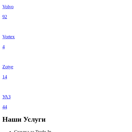
Volvo
92
Vortex
4
Zotye
14
УАЗ
44
Наши
Услуги
Скидка за Trade-In