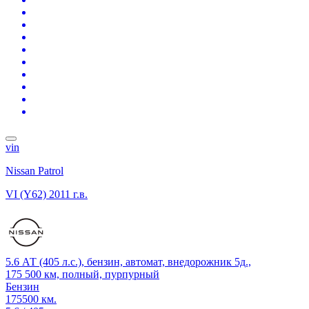
vin
Nissan Patrol
VI (Y62)
2011 г.в.
5.6 АТ (405 л.с.), бензин, автомат, внедорожник 5д.,
175 500 км, полный, пурпурный
Бензин
175500 км.