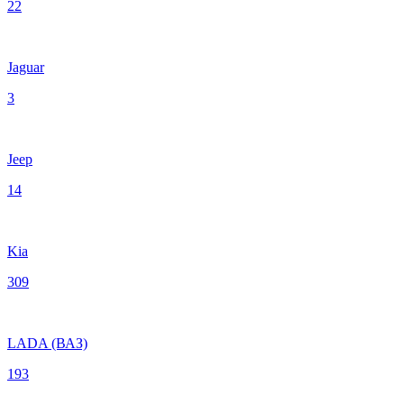
22
Jaguar
3
Jeep
14
Kia
309
LADA (ВАЗ)
193