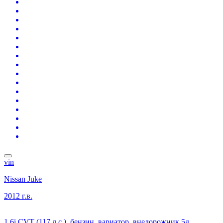
vin
Nissan Juke
2012 г.в.
1.6i CVT (117 л.с.), бензин, вариатор, внедорожник 5д.,