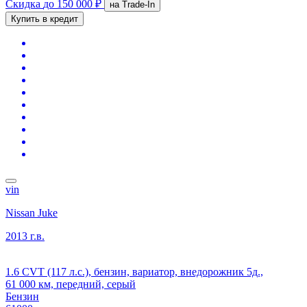
Скидка
до 150 000 ₽
на Trade-In
Купить в кредит
vin
Nissan Juke
2013 г.в.
1.6 CVT (117 л.с.), бензин, вариатор, внедорожник 5д.,
61 000 км, передний, серый
Бензин