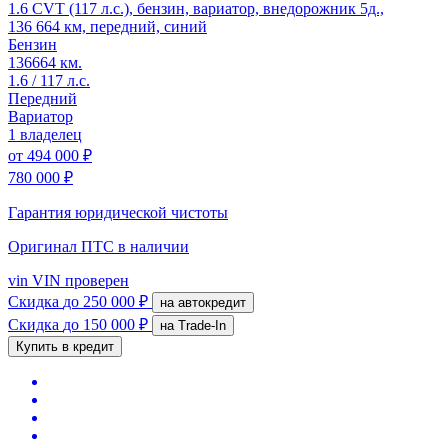
1.6 CVT (117 л.с.), бензин, вариатор, внедорожник 5д.,
136 664 км, передний, синий
Бензин
136664 км.
1.6 / 117 л.с.
Передний
Вариатор
1 владелец
от
494 000 ₽
780 000 ₽
Гарантия юридической чистоты
Оригинал ПТС
в наличии
vin
VIN проверен
Скидка
до 250 000 ₽
на автокредит
Скидка
до 150 000 ₽
на Trade-In
Купить в кредит