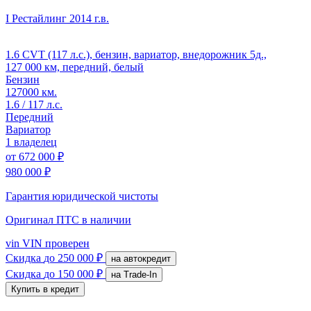
I Рестайлинг
2014 г.в.
1.6 CVT (117 л.с.), бензин, вариатор, внедорожник 5д.,
127 000 км, передний, белый
Бензин
127000 км.
1.6 / 117 л.с.
Передний
Вариатор
1 владелец
от
672 000 ₽
980 000 ₽
Гарантия юридической чистоты
Оригинал ПТС
в наличии
vin
VIN проверен
Скидка
до 250 000 ₽
на автокредит
Скидка
до 150 000 ₽
на Trade-In
Купить в кредит