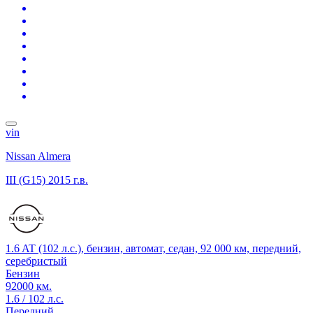
vin
Nissan Almera
III (G15)
2015 г.в.
1.6 AT (102 л.с.), бензин, автомат, седан, 92 000 км, передний,
серебристый
Бензин
92000 км.
1.6 / 102 л.с.
Передний