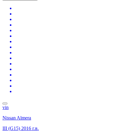
vin
Nissan Almera
III (G15)
2016 г.в.