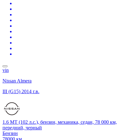
vin
Nissan Almera
III (G15)
2014 г.в.
1.6 MT (102 л.с.), бензин, механика, седан, 78 000 км,
передний, черный
Бензин
78000 км.