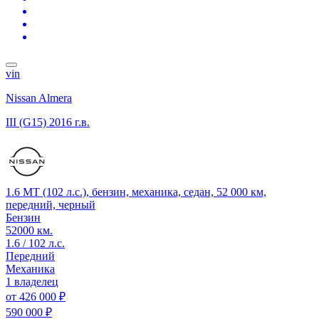
vin
Nissan Almera
III (G15)
2016 г.в.
1.6 MT (102 л.с.), бензин, механика, седан, 52 000 км,
передний, черный
Бензин
52000 км.
1.6 / 102 л.с.
Передний
Механика
1 владелец
от
426 000 ₽
590 000 ₽