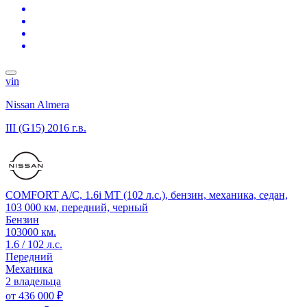
vin
Nissan Almera
III (G15)
2016 г.в.
COMFORT A/C, 1.6i MT (102 л.с.), бензин, механика, седан,
103 000 км, передний, черный
Бензин
103000 км.
1.6 / 102 л.с.
Передний
Механика
2 владельца
от
436 000 ₽