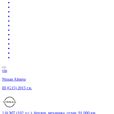
vin
Nissan Almera
III (G15)
2015 г.в.
1.6i MT (102 л.с.), бензин, механика, седан, 91 000 км,