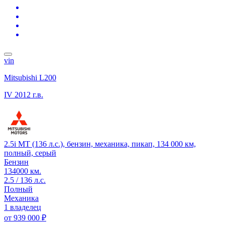
vin
Mitsubishi L200
IV
2012 г.в.
2.5i MT (136 л.с.), бензин, механика, пикап, 134 000 км,
полный, серый
Бензин
134000 км.
2.5 / 136 л.с.
Полный
Механика
1 владелец
от
939 000 ₽