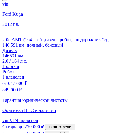
vin
Ford Kuga
2012 г.в.
2.0d AMT (164 л.с.), дизель, робот, внедорожник 5д.,
146 591 км, полный, бежевый
Дизель
146591 км.
2.0 / 164 л.с.
Полный
Робот
1 владелец
от
647 000 ₽
849 900 ₽
Гарантия юридической чистоты
Оригинал ПТС
в наличии
vin
VIN проверен
Скидка
до 250 000 ₽
на автокредит