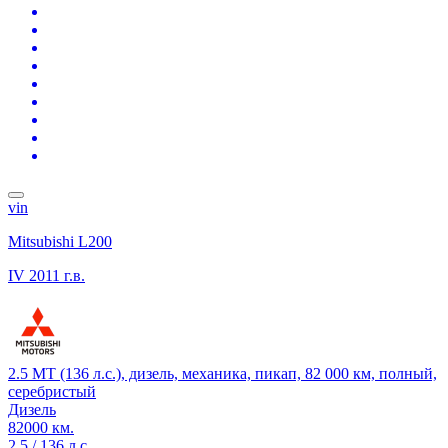
vin
Mitsubishi L200
IV
2011 г.в.
2.5 MT (136 л.с.), дизель, механика, пикап, 82 000 км, полный,
серебристый
Дизель
82000 км.
2.5 / 136 л.с.