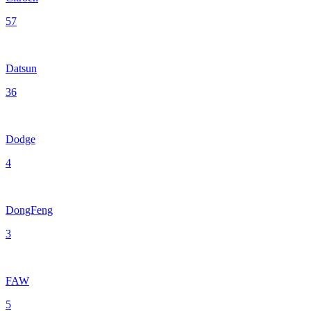
57
Datsun
36
Dodge
4
DongFeng
3
FAW
5