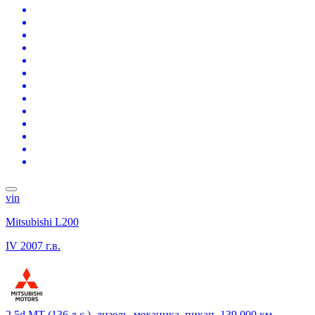
vin
Mitsubishi L200
IV
2007 г.в.
2.5d MT (136 л.с.), дизель, механика, пикап, 139 000 км,