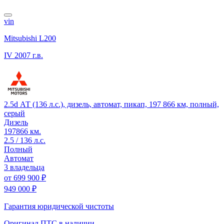
vin
Mitsubishi L200
IV
2007 г.в.
2.5d АТ (136 л.с.), дизель, автомат, пикап, 197 866 км, полный,
серый
Дизель
197866 км.
2.5 / 136 л.с.
Полный
Автомат
3 владельца
от
699 900 ₽
949 000 ₽
Гарантия юридической чистоты
Оригинал ПТС
в наличии