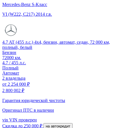
Mercedes-Benz S-Класс
VI (W222, C217)
2014 г.в.
4.7 AT (455 л.с.) 4x4, бензин, автомат, седан, 72 000 км,
полный, белый
Бензин
72000 км.
4.7 / 455 л.с.
Полный
Автомат
2 владельца
от
2 254 000 ₽
2 800 002 ₽
Гарантия юридической чистоты
Оригинал ПТС
в наличии
vin
VIN проверен
Скидка
до 250 000 ₽
на автокредит