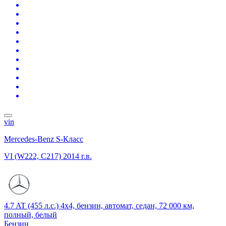
vin
Mercedes-Benz S-Класс
VI (W222, C217)
2014 г.в.
4.7 AT (455 л.с.) 4x4, бензин, автомат, седан, 72 000 км,
полный, белый
Бензин