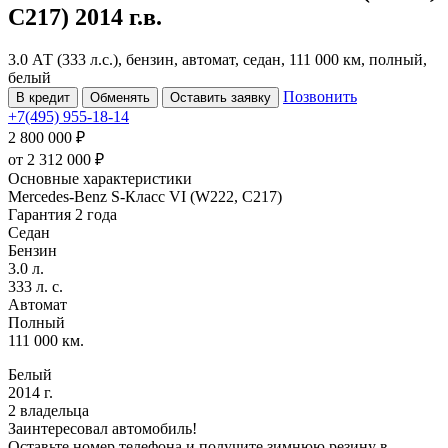
C217)
2014 г.в.
3.0 АТ (333 л.с.), бензин, автомат, седан, 111 000 км, полный,
белый
Позвонить
В кредит
Обменять
Оставить заявку
+7(495) 955-18-14
2 800 000 ₽
от
2 312 000
₽
Основные характеристики
Mercedes-Benz S-Класс VI (W222, C217)
Гарантия 2 года
Седан
Бензин
3.0 л.
333 л. с.
Автомат
Полный
111 000 км.
Белый
2014 г.
2 владельца
Заинтересовал автомобиль!
Оставьте номер телефона и получите зимнюю резину в