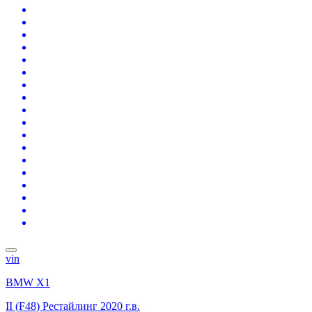
vin
BMW X1
II (F48) Рестайлинг
2020 г.в.