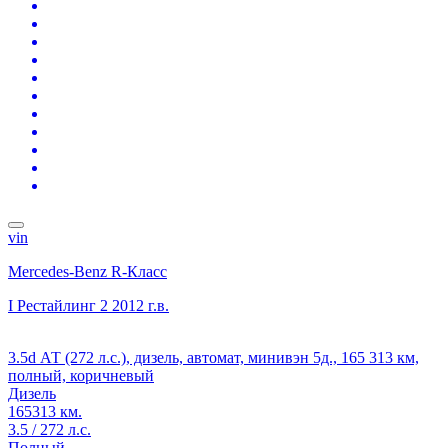
vin
Mercedes-Benz R-Класс
I Рестайлинг 2
2012 г.в.
3.5d АТ (272 л.с.), дизель, автомат, минивэн 5д., 165 313 км,
полный, коричневый
Дизель
165313 км.
3.5 / 272 л.с.
Полный