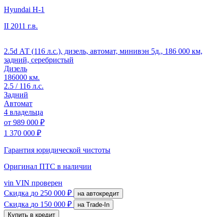
Hyundai H-1
II
2011 г.в.
2.5d АТ (116 л.с.), дизель, автомат, минивэн 5д., 186 000 км,
задний, серебристый
Дизель
186000 км.
2.5 / 116 л.с.
Задний
Автомат
4 владельца
от
989 000 ₽
1 370 000 ₽
Гарантия юридической чистоты
Оригинал ПТС
в наличии
vin
VIN проверен
Скидка
до 250 000 ₽
на автокредит
Скидка
до 150 000 ₽
на Trade-In
Купить в кредит