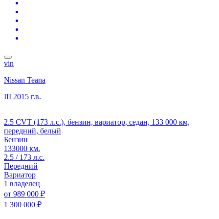
vin
Nissan Teana
III
2015 г.в.
2.5 CVT (173 л.с.), бензин, вариатор, седан, 133 000 км,
передний, белый
Бензин
133000 км.
2.5 / 173 л.с.
Передний
Вариатор
1 владелец
от
989 000 ₽
1 300 000 ₽