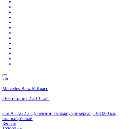
vin
Mercedes-Benz R-Класс
I Рестайлинг 2
2010 г.в.
3.5i АТ (272 л.с.), бензин, автомат, универсал, 193 000 км,
полный, белый
Бензин
193000 км.