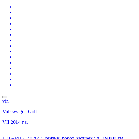
vin
Volkswagen Golf
VII
2014 г.в.
1.4i AMT (140 л.с.), бензин, робот, хэтчбек 5д., 69 000 км,