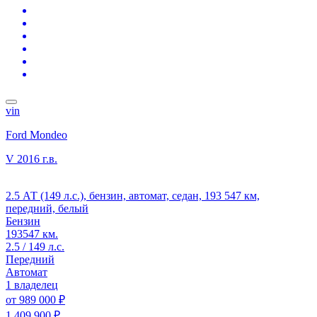
vin
Ford Mondeo
V
2016 г.в.
2.5 АТ (149 л.с.), бензин, автомат, седан, 193 547 км,
передний, белый
Бензин
193547 км.
2.5 / 149 л.с.
Передний
Автомат
1 владелец
от
989 000 ₽
1 409 900 ₽