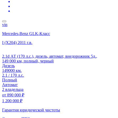
vin
Mercedes-Benz GLK-Класс
I (X204)
2011 г.в.
2.1d АТ (170 л.с.), дизель, автомат, внедорожник 5д.,
149 000 км, полный, черный
Дизель
149000 км.
2.1 / 170 л.с.
Полный
Автомат
2 владельца
от
890 000 ₽
1 200 000 ₽
Гарантия юридической чистоты