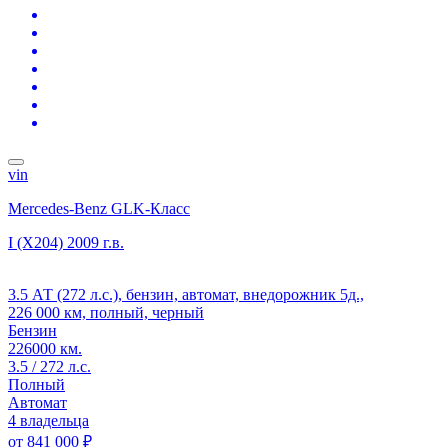
vin
Mercedes-Benz GLK-Класс
I (X204)
2009 г.в.
3.5 АТ (272 л.с.), бензин, автомат, внедорожник 5д.,
226 000 км, полный, черный
Бензин
226000 км.
3.5 / 272 л.с.
Полный
Автомат
4 владельца
от
841 000 ₽