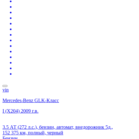
vin
Mercedes-Benz GLK-Класс
I (X204)
2009 г.в.
3.5 АТ (272 л.с.), бензин, автомат, внедорожник 5д.,
152 375 км, полный, черный
Бензин