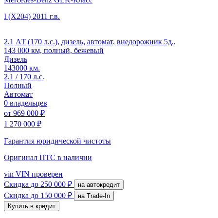
I (X204)
2011 г.в.
2.1 АТ (170 л.с.), дизель, автомат, внедорожник 5д.,
143 000 км, полный, бежевый
Дизель
143000 км.
2.1 / 170 л.с.
Полный
Автомат
0 владельцев
от
969 000 ₽
1 270 000 ₽
Гарантия юридической чистоты
Оригинал ПТС
в наличии
vin
VIN проверен
Скидка
до 250 000 ₽
на автокредит
Скидка
до 150 000 ₽
на Trade-In
Купить в кредит