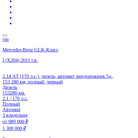
vin
Mercedes-Benz GLK-Класс
I (X204)
2011 г.в.
2.1d АТ (170 л.с.), дизель, автомат, внедорожник 5д.,
153 280 км, полный, черный
Дизель
153280 км.
2.1 / 170 л.с.
Полный
Автомат
3 владельца
от
989 000 ₽
1 300 000 ₽