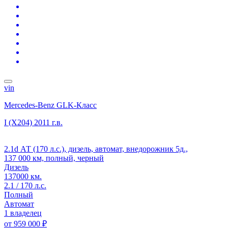
vin
Mercedes-Benz GLK-Класс
I (X204)
2011 г.в.
2.1d АТ (170 л.с.), дизель, автомат, внедорожник 5д.,
137 000 км, полный, черный
Дизель
137000 км.
2.1 / 170 л.с.
Полный
Автомат
1 владелец
от
959 000 ₽