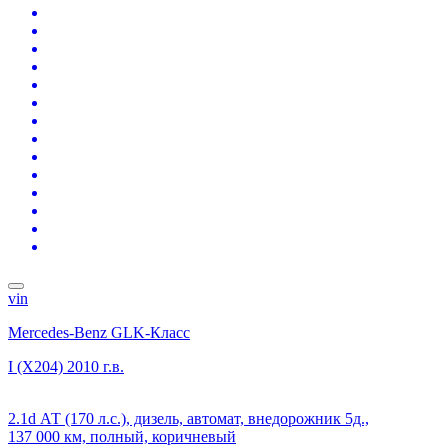
vin
Mercedes-Benz GLK-Класс
I (X204)
2010 г.в.
2.1d АТ (170 л.с.), дизель, автомат, внедорожник 5д.,
137 000 км, полный, коричневый