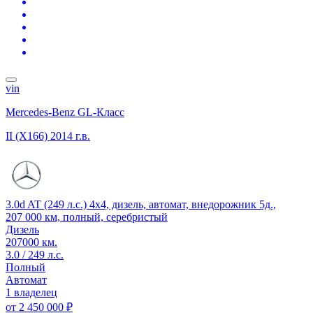
vin
Mercedes-Benz GL-Класс
II (X166)
2014 г.в.
3.0d AT (249 л.с.) 4x4, дизель, автомат, внедорожник 5д.,
207 000 км, полный, серебристый
Дизель
207000 км.
3.0 / 249 л.с.
Полный
Автомат
1 владелец
от
2 450 000 ₽