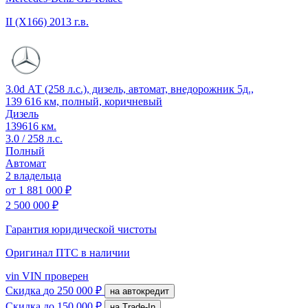
II (X166)
2013 г.в.
3.0d АТ (258 л.с.), дизель, автомат, внедорожник 5д.,
139 616 км, полный, коричневый
Дизель
139616 км.
3.0 / 258 л.с.
Полный
Автомат
2 владельца
от
1 881 000 ₽
2 500 000 ₽
Гарантия юридической чистоты
Оригинал ПТС
в наличии
vin
VIN проверен
Скидка
до 250 000 ₽
на автокредит
Скидка
до 150 000 ₽
на Trade-In