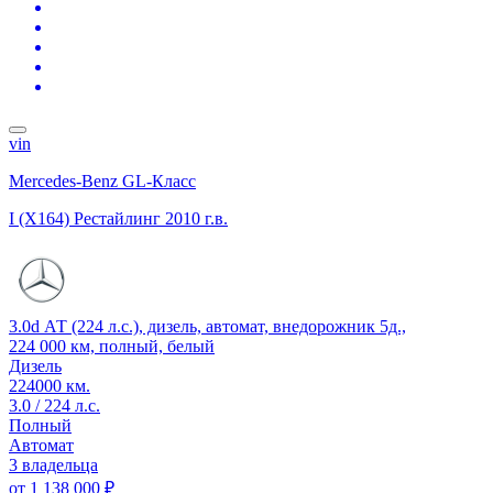
vin
Mercedes-Benz GL-Класс
I (X164) Рестайлинг
2010 г.в.
3.0d АТ (224 л.с.), дизель, автомат, внедорожник 5д.,
224 000 км, полный, белый
Дизель
224000 км.
3.0 / 224 л.с.
Полный
Автомат
3 владельца
от
1 138 000 ₽