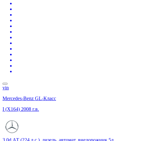
vin
Mercedes-Benz GL-Класс
I (X164)
2008 г.в.
3.0d АТ (224 л.с.), дизель, автомат, внедорожник 5д.,