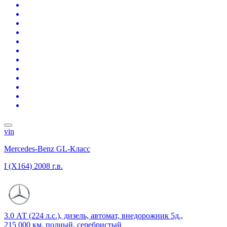
vin
Mercedes-Benz GL-Класс
I (X164)
2008 г.в.
3.0 АТ (224 л.с.), дизель, автомат, внедорожник 5д.,
215 000 км, полный, серебристый