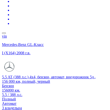
vin
Mercedes-Benz GL-Класс
I (X164)
2008 г.в.
5.5 AT (388 л.с.) 4x4, бензин, автомат, внедорожник 5д.,
156 000 км, полный, черный
Бензин
156000 км.
5.5 / 388 л.с.
Полный
Автомат
3 владельца