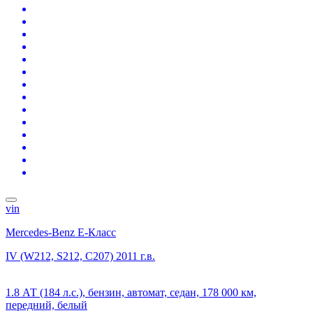
vin
Mercedes-Benz E-Класс
IV (W212, S212, C207)
2011 г.в.
1.8 АТ (184 л.с.), бензин, автомат, седан, 178 000 км,
передний, белый