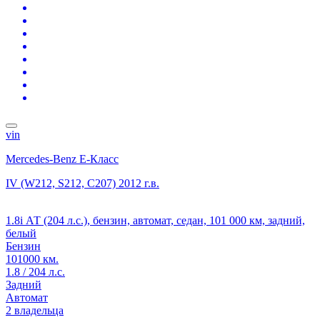
vin
Mercedes-Benz E-Класс
IV (W212, S212, C207)
2012 г.в.
1.8i АТ (204 л.с.), бензин, автомат, седан, 101 000 км, задний,
белый
Бензин
101000 км.
1.8 / 204 л.с.
Задний
Автомат
2 владельца