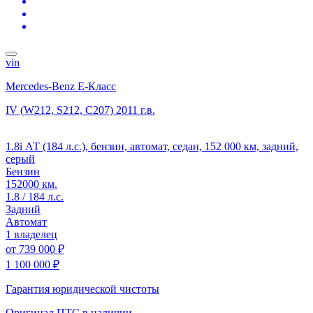
vin
Mercedes-Benz E-Класс
IV (W212, S212, C207)
2011 г.в.
1.8i АТ (184 л.с.), бензин, автомат, седан, 152 000 км, задний,
серый
Бензин
152000 км.
1.8 / 184 л.с.
Задний
Автомат
1 владелец
от
739 000 ₽
1 100 000 ₽
Гарантия юридической чистоты
Оригинал ПТС
в наличии