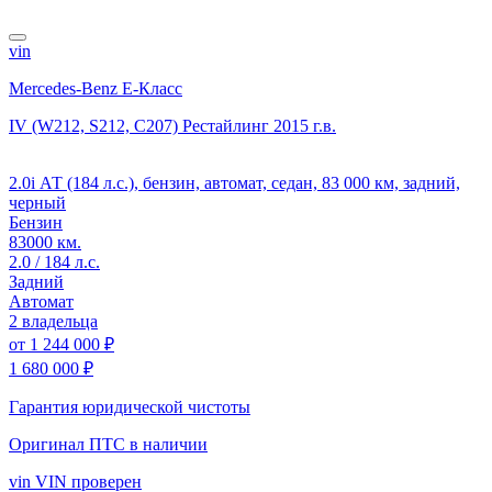
vin
Mercedes-Benz E-Класс
IV (W212, S212, C207) Рестайлинг
2015 г.в.
2.0i АТ (184 л.с.), бензин, автомат, седан, 83 000 км, задний,
черный
Бензин
83000 км.
2.0 / 184 л.с.
Задний
Автомат
2 владельца
от
1 244 000 ₽
1 680 000 ₽
Гарантия юридической чистоты
Оригинал ПТС
в наличии
vin
VIN проверен