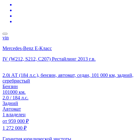
vin
Mercedes-Benz E-Класс
IV (W212, S212, C207) Рестайлинг
2013 г.в.
2.0i АТ (184 л.с.), бензин, автомат, седан, 101 000 км, задний,
серебристый
Бензин
101000 км.
2.0 / 184 л.с.
Задний
Автомат
1 владелец
от
959 000 ₽
1 272 000 ₽
Гарантия юридической чистоты