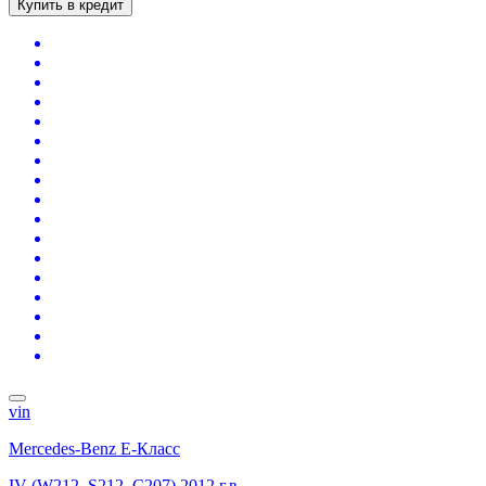
Купить в кредит
vin
Mercedes-Benz E-Класс
IV (W212, S212, C207)
2012 г.в.