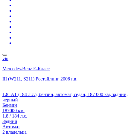
vin
Mercedes-Benz E-Класс
III (W211, S211) Рестайлинг
2006 г.в.
1.8i АТ (184 л.с.), бензин, автомат, седан, 187 000 км, задний,
черный
Бензин
187000 км.
1.8 / 184 л.с.
Задний
Автомат
2 владельца