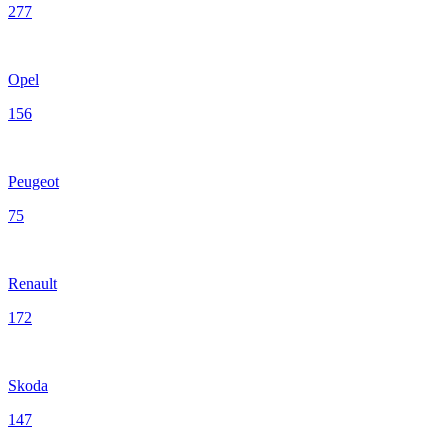
277
Opel
156
Peugeot
75
Renault
172
Skoda
147