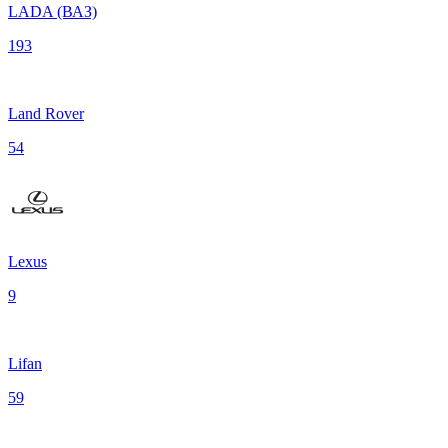
LADA (ВАЗ)
193
Land Rover
54
Lexus
9
Lifan
59