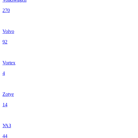
270
Volvo
92
Vortex
4
Zotye
14
УАЗ
44