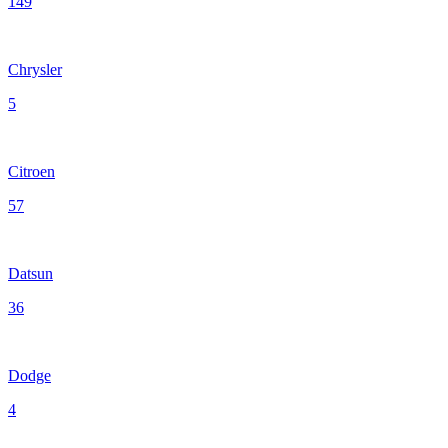
149
Chrysler
5
Citroen
57
Datsun
36
Dodge
4