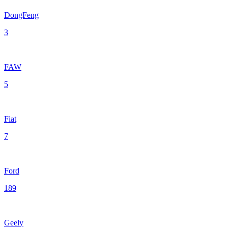
DongFeng
3
FAW
5
Fiat
7
Ford
189
Geely