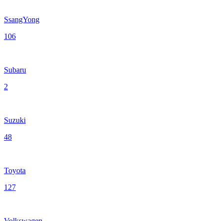
SsangYong
106
Subaru
2
Suzuki
48
Toyota
127
Volkswagen