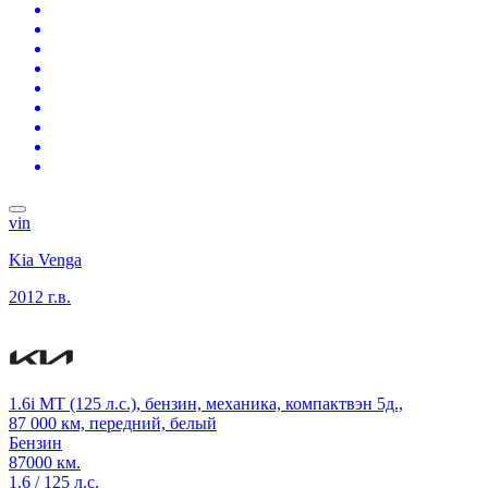
vin
Kia Venga
2012 г.в.
1.6i MT (125 л.с.), бензин, механика, компактвэн 5д.,
87 000 км, передний, белый
Бензин
87000 км.
1.6 / 125 л.с.