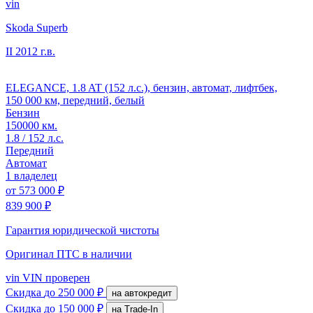
vin
Skoda Superb
II
2012 г.в.
ELEGANCE, 1.8 AT (152 л.с.), бензин, автомат, лифтбек,
150 000 км, передний, белый
Бензин
150000 км.
1.8 / 152 л.с.
Передний
Автомат
1 владелец
от
573 000 ₽
839 900 ₽
Гарантия юридической чистоты
Оригинал ПТС
в наличии
vin
VIN проверен
Скидка
до 250 000 ₽
на автокредит
Скидка
до 150 000 ₽
на Trade-In