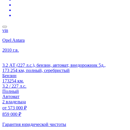
vin
Opel Antara
2010 г.в.
3.2 АТ (227 л.с.), бензин, автомат, внедорожник 5д.,
173 254 км, полный, серебристый
Бензин
173254 км.
3.2 / 227 л.с.
Полный
Автомат
2 владельца
от
573 000 ₽
859 000 ₽
Гарантия юридической чистоты