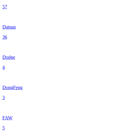
57
Datsun
36
Dodge
4
DongFeng
3
FAW
5