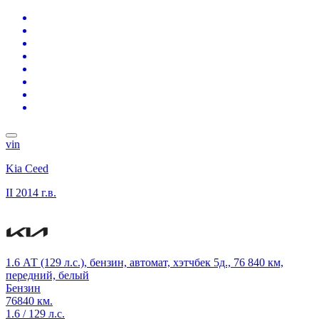
vin
Kia Ceed
II
2014 г.в.
1.6 АТ (129 л.с.), бензин, автомат, хэтчбек 5д., 76 840 км,
передний, белый
Бензин
76840 км.
1.6 / 129 л.с.