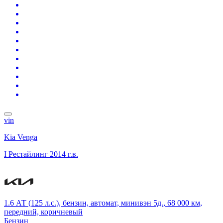
vin
Kia Venga
I Рестайлинг
2014 г.в.
1.6 АТ (125 л.с.), бензин, автомат, минивэн 5д., 68 000 км,
передний, коричневый
Бензин