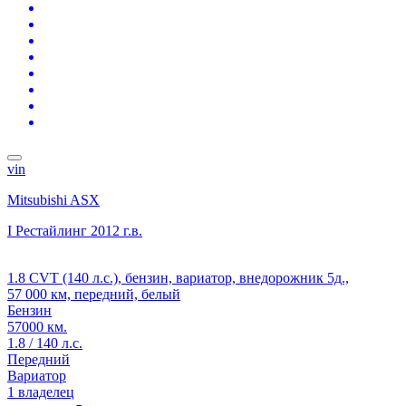
vin
Mitsubishi ASX
I Рестайлинг
2012 г.в.
1.8 CVT (140 л.с.), бензин, вариатор, внедорожник 5д.,
57 000 км, передний, белый
Бензин
57000 км.
1.8 / 140 л.с.
Передний
Вариатор
1 владелец