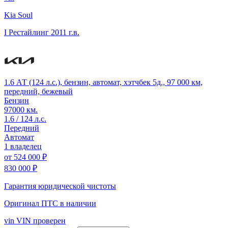
Kia Soul
I Рестайлинг
2011 г.в.
1.6 АТ (124 л.с.), бензин, автомат, хэтчбек 5д., 97 000 км,
передний, бежевый
Бензин
97000 км.
1.6 / 124 л.с.
Передний
Автомат
1 владелец
от
524 000 ₽
830 000 ₽
Гарантия юридической чистоты
Оригинал ПТС
в наличии
vin
VIN проверен