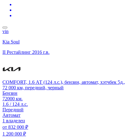
vin
Kia Soul
II Рестайлинг
2016 г.в.
COMFORT, 1.6 АТ (124 л.с.), бензин, автомат, хэтчбек 5д.,
72 000 км, передний, черный
Бензин
72000 км.
1.6 / 124 л.с.
Передний
Автомат
1 владелец
от
832 000 ₽
1 200 000 ₽