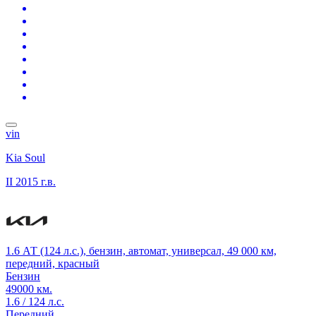
vin
Kia Soul
II
2015 г.в.
1.6 АТ (124 л.с.), бензин, автомат, универсал, 49 000 км,
передний, красный
Бензин
49000 км.
1.6 / 124 л.с.
Передний