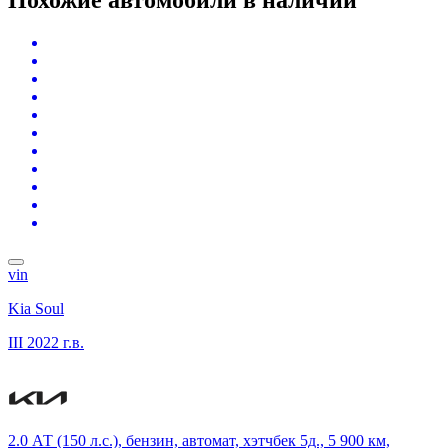
vin
Kia Soul
III
2022 г.в.
2.0 АТ (150 л.с.), бензин, автомат, хэтчбек 5д., 5 900 км,