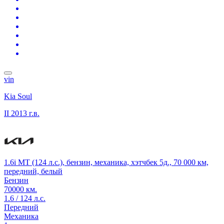
vin
Kia Soul
II
2013 г.в.
1.6i MT (124 л.с.), бензин, механика, хэтчбек 5д., 70 000 км,
передний, белый
Бензин
70000 км.
1.6 / 124 л.с.
Передний
Механика