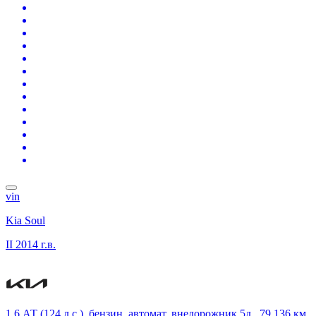
vin
Kia Soul
II
2014 г.в.
1.6 АТ (124 л.с.), бензин, автомат, внедорожник 5д., 79 136 км,