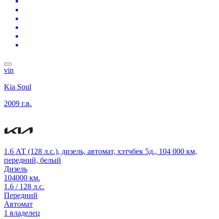
vin
Kia Soul
2009 г.в.
1.6 АТ (128 л.с.), дизель, автомат, хэтчбек 5д., 104 000 км,
передний, белый
Дизель
104000 км.
1.6 / 128 л.с.
Передний
Автомат
1 владелец