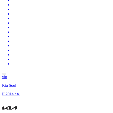
vin
Kia Soul
II
2014 г.в.