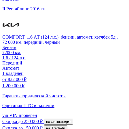
II Рестайлинг
2016 г.в.
COMFORT, 1.6 АТ (124 л.с.), бензин, автомат, хэтчбек 5д.,
72 000 км, передний, черный
Бензин
72000 км.
1.6 / 124 л.с.
Передний
Автомат
1 владелец
от
832 000 ₽
1 200 000 ₽
Гарантия юридической чистоты
Оригинал ПТС
в наличии
vin
VIN проверен
Скидка
до 250 000 ₽
на автокредит
Скидка
до 150 000 ₽
на Trade-In