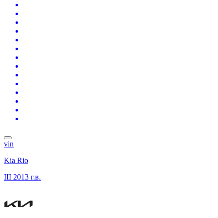
vin
Kia Rio
III
2013 г.в.