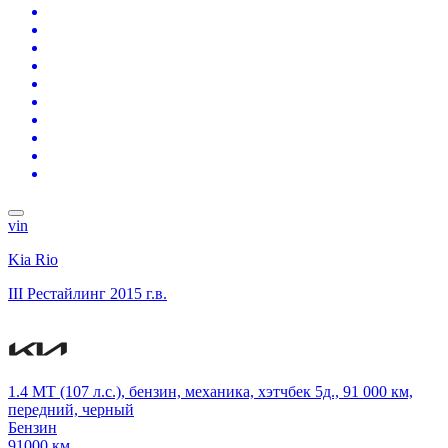
vin
Kia Rio
III Рестайлинг
2015 г.в.
1.4 MT (107 л.с.), бензин, механика, хэтчбек 5д., 91 000 км,
передний, черный
Бензин
91000 км.