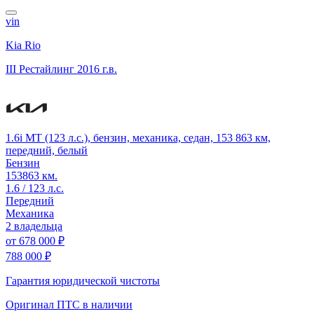
vin
Kia Rio
III Рестайлинг
2016 г.в.
1.6i MT (123 л.с.), бензин, механика, седан, 153 863 км,
передний, белый
Бензин
153863 км.
1.6 / 123 л.с.
Передний
Механика
2 владельца
от
678 000 ₽
788 000 ₽
Гарантия юридической чистоты
Оригинал ПТС
в наличии