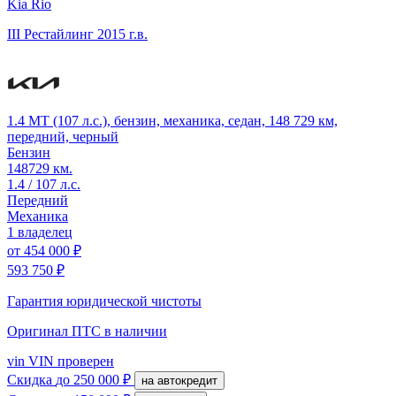
Kia Rio
III Рестайлинг
2015 г.в.
1.4 MT (107 л.с.), бензин, механика, седан, 148 729 км,
передний, черный
Бензин
148729 км.
1.4 / 107 л.с.
Передний
Механика
1 владелец
от
454 000 ₽
593 750 ₽
Гарантия юридической чистоты
Оригинал ПТС
в наличии
vin
VIN проверен
Скидка
до 250 000 ₽
на автокредит